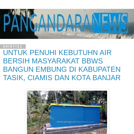
30/07/21
UNTUK PENUHI KEBUTUHN AIR
BERSIH MASYARAKAT BBWS
BANGUN EMBUNG DI KABUPATEN
TASIK, CIAMIS DAN KOTA BANJAR