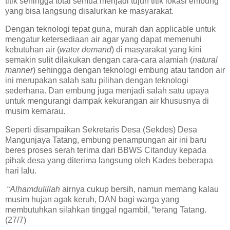
titik sehingga total semua menjadi tujuh titik lokasi embung
yang bisa langsung disalurkan ke masyarakat.
Dengan teknologi tepat guna, murah dan applicable untuk
mengatur ketersediaan air agar yang dapat memenuhi
kebutuhan air (
water demand
) di masyarakat yang kini
semakin sulit dilakukan dengan cara-cara alamiah (
natural
manner
) sehingga dengan teknologi embung atau tandon air
ini merupakan salah satu pilihan dengan teknologi
sederhana. Dan embung juga menjadi salah satu upaya
untuk mengurangi dampak kekurangan air khususnya di
musim kemarau.
Seperti disampaikan Sekretaris Desa (Sekdes) Desa
Mangunjaya Tatang, embung penampungan air ini baru
beres proses serah terima dari BBWS Citanduy kepada
pihak desa yang diterima langsung oleh Kades beberapa
hari lalu.
“
Alhamdulillah
airnya cukup bersih, namun memang kalau
musim hujan agak keruh, DAN bagi warga yang
membutuhkan silahkan tinggal ngambil, “terang Tatang.
(27/7)