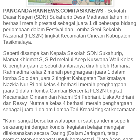
PANGANDARANNEWS.COM/TASIKNEWS
- Sekolah
Dasar Negeri (SDN) Sukahurip Desa Madiasari tahun ini
berhasil meraih prestasi sebagai juara 1 di beberapa bidang
perlombaan dalam Festival dan Lomba Seni Sekolah
Nasional (FLS2N) tingkat Kecamatan Cineam Kabupaten
Tasikmalaya.
Seperti disampaikan Kepala Sekolah SDN Sukahurip,
Mamat Khidmat S, S.Pd melalui Acep Kuswana Wali Kelas
6, penghargaan tersebut diantaranya diraih oleh Raihana
Rahmadina kelas 2 meraih penghargaan juara 1 dalam
lomba Solo dan juara 2 tingkat Kabupaten Tasikmalaya,
Nazkia Nur Rijani kelas 4 berhasil meraih penghargaan
juara 1 dalam lomba Gambar Bercerita FLS2N tingkat
Kecamatan Cineam dan Naomi Sri Febriani, Liska Andriani
dan Resvy Nurmala kelas 4 berhasil meraih penghargaan
sebagai juara 1 dalam Lomba Tari Kreasi tingkat kecamatan.
"Kami sangat bersukur walaupun di saat pandemi seperti
sekarang ini dengan kondisi kegiatan belajar mengajar
dilaksanakan secara Daring (Dalam Jaringan), tetapi
mereka tetap semangat untuk berprestasi, "kata Acep, saat