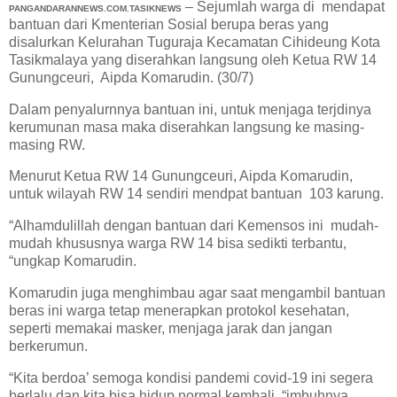
– Sejumlah warga di mendapat
PANGANDARANNEWS.COM.TASIKNEWS
bantuan dari Kmenterian Sosial berupa beras yang
disalurkan Kelurahan Tuguraja Kecamatan Cihideung Kota
Tasikmalaya yang diserahkan langsung oleh Ketua RW 14
Gunungceuri, Aipda Komarudin. (30/7)
Dalam penyalurnnya bantuan ini, untuk menjaga terjdinya
kerumunan masa maka diserahkan langsung ke masing-
masing RW.
Menurut Ketua RW 14 Gunungceuri, Aipda Komarudin,
untuk wilayah RW 14 sendiri mendpat bantuan 103 karung.
“Alhamdulillah dengan bantuan dari Kemensos ini mudah-
mudah khususnya warga RW 14 bisa sedikti terbantu,
“ungkap Komarudin.
Komarudin juga menghimbau agar saat mengambil bantuan
beras ini warga tetap menerapkan protokol kesehatan,
seperti memakai masker, menjaga jarak dan jangan
berkerumun.
“Kita berdoa’ semoga kondisi pandemi covid-19 ini segera
berlalu dan kita bisa hidup normal kembali, “imbuhnya.