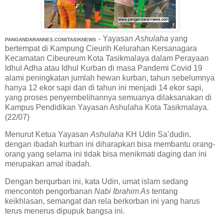
- Yayasan
Ashulaha
yang
PANGANDARANNES.COM/TASIKNEWS
bertempat di Kampung Cieurih Kelurahan Kersanagara
Kecamatan Cibeureum Kota Tasikmalaya dalam Perayaan
Idhul Adha atau Idhul Kurban di masa Pandemi Covid 19
alami peningkatan jumlah hewan kurban, tahun sebelumnya
hanya 12 ekor sapi dan di tahun ini menjadi 14 ekor sapi,
yang proses penyembelihannya semuanya dilaksanakan di
Kampus Pendidikan Yayasan Ashulaha Kota Tasikmalaya.
(22/07)
Menurut Ketua Yayasan
Ashulaha
KH Udin Sa’dudin,
dengan ibadah kurban ini diharapkan bisa membantu orang-
orang yang selama ini tidak bisa menikmati daging dan ini
merupakan amal ibadah.
Dengan berqurban ini, kata Udin, umat islam sedang
mencontoh pengorbanan
Nabi Ibrahim As
tentang
keikhlasan, semangat dan rela berkorban ini yang harus
terus menerus dipupuk bangsa ini.