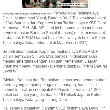
- Plt Wali Kota Tasikmalaya
PANGANDARANNEWS.COM/TASIKNEWS
Drs.H. Muhammad Yusuf, Dandim 0612 Tasikmalaya Letkol
Inf Ary Sutrisno dan Kapolres Kota Tasikmalaya AKBP Doni
Hermawan S.H. SIK MSI, hari ini bersama sama melepas
pendistribusian Bantuan Sosial (bansos) untuk masyarakat
terdampak PPKM Darurat Level IV di wilayah hukum Polres
Tasikmalaya Kota bertempat di Mapolres. (23/07)
Seperti disampaikan Kapolres Tasikmalaya Kota AKBP
Doni Hermawan SH SIK MSI, bansos ini dilaksanakan
melalui sinergitas dengan TNI dan Pemerintah Daerah
untuk membantu masyarakat erkena dampak PPKM Darurat
Level IV.
“Melalui Babinsa dan Bhabinkamtibmas serta pemerintahan
daerah yang menjadi petugas di lapangan, hari ini kita
mendistribusikan sebanyak 6.500 paket beras dan 1.300
paket sembako yang disebar ke 19 Polsek Jajaran Polres
Tasikmalaya Kota, yang "terang Doni.
Hal senada dikatakan Dandim 0612 Tasikmalaya Letkol Inf