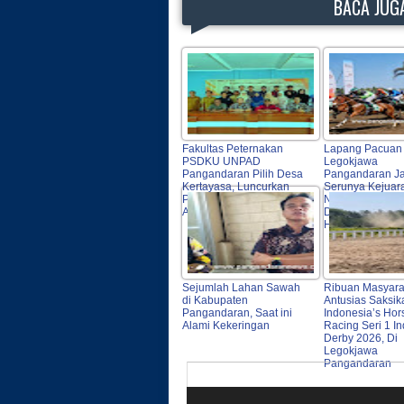
BACA JUGA
Fakultas Peternakan
Lapang Pacuan
PSDKU UNPAD
Legokjawa
Pangandaran Pilih Desa
Pangandaran Ja
Kertayasa, Luncurkan
Serunya Kejuar
Program Pendampingan
Nasional Seri I 
Agrokompleks
Derby 2026 Indo
Horse Racing
Sejumlah Lahan Sawah
Ribuan Masyara
di Kabupaten
Antusias Saksik
Pangandaran, Saat ini
Indonesia’s Hor
Alami Kekeringan
Racing Seri 1 I
Derby 2026, Di
Legokjawa
Pangandaran