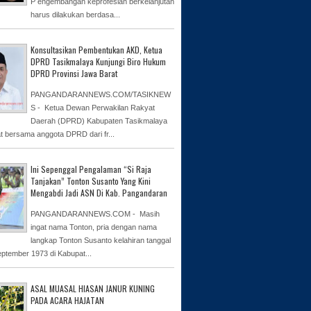
P engembangan keprofesian berkelanjutan
harus dilakukan berdasa...
Konsultasikan Pembentukan AKD, Ketua
DPRD Tasikmalaya Kunjungi Biro Hukum
DPRD Provinsi Jawa Barat
PANGANDARANNEWS.COM/TASIKNEW
S - Ketua Dewan Perwakilan Rakyat
Daerah (DPRD) Kabupaten Tasikmalaya
at bersama anggota DPRD dari fr...
Ini Sepenggal Pengalaman “Si Raja
Tanjakan” Tonton Susanto Yang Kini
Mengabdi Jadi ASN Di Kab. Pangandaran
PANGANDARANNEWS.COM - Masih
ingat nama Tonton, pria dengan nama
langkap Tonton Susanto kelahiran tanggal
eptember 1973 di Kabupat...
ASAL MUASAL HIASAN JANUR KUNING
PADA ACARA HAJATAN