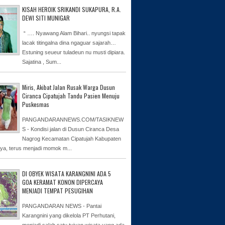
KISAH HEROIK SRIKANDI SUKAPURA, R.A.
DEWI SITI MUNIGAR
“ …. Nyawang Alam Bihari.. nyungsi tapak
lacak titingalna dina ngaguar sajarah…
Estuning seueur tuladeun nu musti dipiara.
Sajatina , Sum...
Miris, Akibat Jalan Rusak Warga Dusun
Ciranca Cipatujah Tandu Pasien Menuju
Puskesmas
PANGANDARANNEWS.COM/TASIKNEW
S - Kondisi jalan di Dusun Ciranca Desa
Nagrog Kecamatan Cipatujah Kabupaten
ya, terus menjadi momok m...
DI OBYEK WISATA KARANGNINI ADA 5
GOA KERAMAT KONON DIPERCAYA
MENJADI TEMPAT PESUGIHAN
PANGANDARAN NEWS - Pantai
Karangnini yang dikelola PT Perhutani,
menjadi salah satu tujuan wisata yang ada