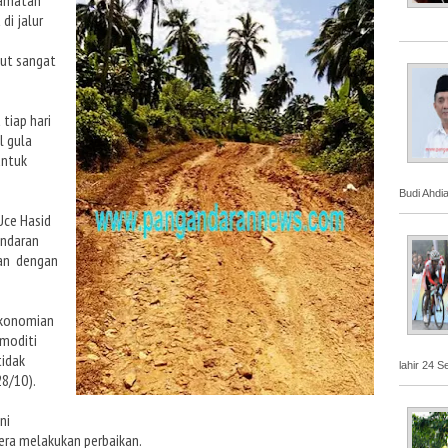
ecamatan
di jalur
but sangat
 tiap hari
l gula
untuk
Budi Ahdi
Uce Hasid
andaran
alan dengan
rekonomian
omoditi
tidak
lahir 24 S
8/10).
ni
era melakukan perbaikan.