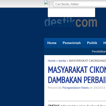
Home
Pemerintah
Politik
H
Pendidika
Home
»
berita
»
MASYARAKAT CIKONDANG
MASYARAKAT CIKO
DAMBAKAN PERBAI
Penulis By
Pangandaran News
on 28/10/16 