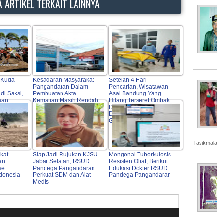
 ARTIKEL TERKAIT LAINNYA
 Kuda
Kesadaran Masyarakat
Setelah 4 Hari
Pangandaran Dalam
Pencarian, Wisatawan
di Saksi,
Pembuatan Akta
Asal Bandung Yang
aan
Kematian Masih Rendah
Hilang Terseret Ombak
Indonesia
Di Pantai Pangandaran
nesia's
Ditemukan Petugas
Gabungan
Tasikmala
kat
Siap Jadi Rujukan KJSU
Mengenal Tuberkulosis
an
Jabar Selatan, RSUD
Resisten Obat, Berikut
se
Pandega Pangandaran
Edukasi Dokter RSUD
ndonesia
Perkuat SDM dan Alat
Pandega Pangandaran
Medis