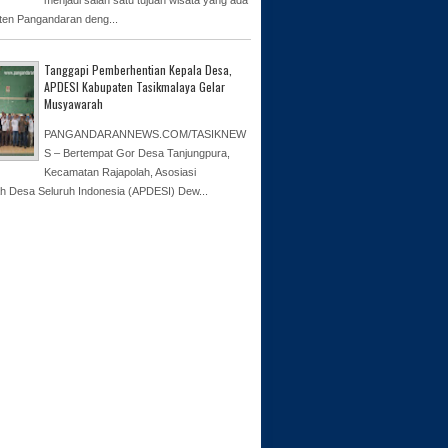
ten Pangandaran deng...
Tanggapi Pemberhentian Kepala Desa,
APDESI Kabupaten Tasikmalaya Gelar
Musyawarah
PANGANDARANNEWS.COM/TASIKNEW
S – Bertempat Gor Desa Tanjungpura,
Kecamatan Rajapolah, Asosiasi
h Desa Seluruh Indonesia (APDESI) Dew...