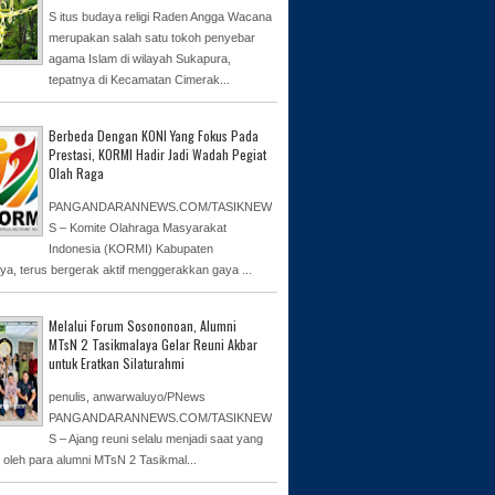
S itus budaya religi Raden Angga Wacana
merupakan salah satu tokoh penyebar
agama Islam di wilayah Sukapura,
tepatnya di Kecamatan Cimerak...
Berbeda Dengan KONI Yang Fokus Pada
Prestasi, KORMI Hadir Jadi Wadah Pegiat
Olah Raga
PANGANDARANNEWS.COM/TASIKNEW
S – Komite Olahraga Masyarakat
Indonesia (KORMI) Kabupaten
ya, terus bergerak aktif menggerakkan gaya ...
Melalui Forum Sosononoan, Alumni
MTsN 2 Tasikmalaya Gelar Reuni Akbar
untuk Eratkan Silaturahmi
penulis, anwarwaluyo/PNews
PANGANDARANNEWS.COM/TASIKNEW
S – Ajang reuni selalu menjadi saat yang
n oleh para alumni MTsN 2 Tasikmal...