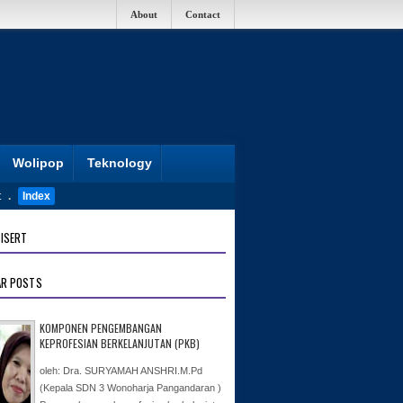
About
Contact
Wolipop
Teknology
t
.
Index
ISERT
AR POSTS
KOMPONEN PENGEMBANGAN
KEPROFESIAN BERKELANJUTAN (PKB)
oleh: Dra. SURYAMAH ANSHRI.M.Pd
(Kepala SDN 3 Wonoharja Pangandaran )