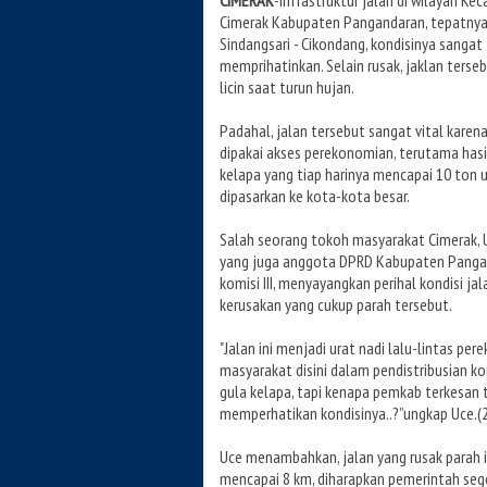
CIMERAK
-Infrastruktur jalan di wilayah K
Cimerak Kabupaten Pangandaran, tepatnya 
Sindangsari - Cikondang, kondisinya sangat
memprihatinkan. Selain rusak, jaklan terse
licin saat turun hujan.
Padahal, jalan tersebut sangat vital karena
dipakai akses perekonomian, terutama hasi
kelapa yang tiap harinya mencapai 10 ton 
dipasarkan ke kota-kota besar.
Salah seorang tokoh masyarakat Cimerak, 
yang juga anggota DPRD Kabupaten Pang
komisi III, menyayangkan perihal kondisi j
kerusakan yang cukup parah tersebut.
"Jalan ini menjadi urat nadi lalu-lintas pe
masyarakat disini dalam pendistribusian k
gula kelapa, tapi kenapa pemkab terkesan 
memperhatikan kondisinya..?”ungkap Uce.(2
Uce menambahkan, jalan yang rusak parah i
mencapai 8 km, diharapkan pemerintah seg