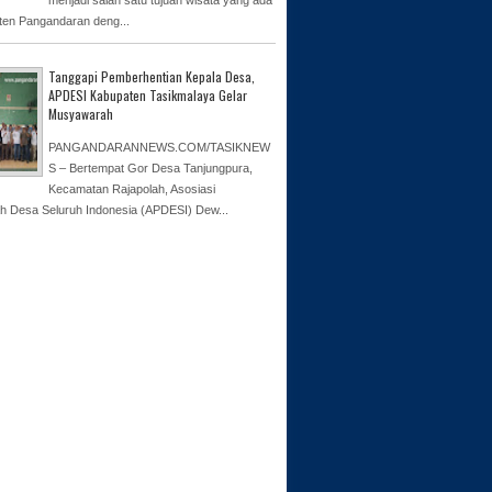
ten Pangandaran deng...
Tanggapi Pemberhentian Kepala Desa,
APDESI Kabupaten Tasikmalaya Gelar
Musyawarah
PANGANDARANNEWS.COM/TASIKNEW
S – Bertempat Gor Desa Tanjungpura,
Kecamatan Rajapolah, Asosiasi
h Desa Seluruh Indonesia (APDESI) Dew...