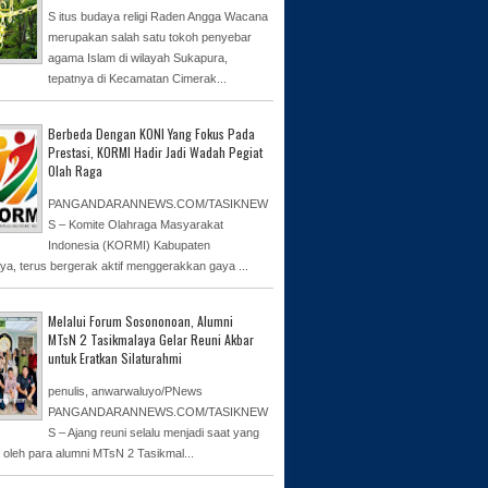
S itus budaya religi Raden Angga Wacana
merupakan salah satu tokoh penyebar
agama Islam di wilayah Sukapura,
tepatnya di Kecamatan Cimerak...
Berbeda Dengan KONI Yang Fokus Pada
Prestasi, KORMI Hadir Jadi Wadah Pegiat
Olah Raga
PANGANDARANNEWS.COM/TASIKNEW
S – Komite Olahraga Masyarakat
Indonesia (KORMI) Kabupaten
ya, terus bergerak aktif menggerakkan gaya ...
Melalui Forum Sosononoan, Alumni
MTsN 2 Tasikmalaya Gelar Reuni Akbar
untuk Eratkan Silaturahmi
penulis, anwarwaluyo/PNews
PANGANDARANNEWS.COM/TASIKNEW
S – Ajang reuni selalu menjadi saat yang
n oleh para alumni MTsN 2 Tasikmal...