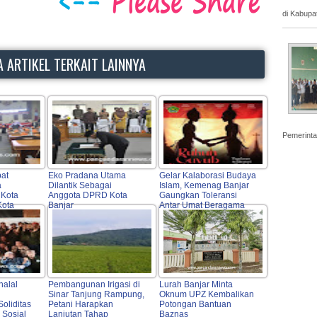
di Kabupa
 ARTIKEL TERKAIT LAINNYA
Pemerinta
at
Eko Pradana Utama
Gelar Kalaborasi Budaya
a
Dilantik Sebagai
Islam, Kemenag Banjar
 Kota
Anggota DPRD Kota
Gaungkan Toleransi
Kota
Banjar
Antar Umat Beragama
gu
halal
Pembangunan Irigasi di
Lurah Banjar Minta
Sinar Tanjung Rampung,
Oknum UPZ Kembalikan
oliditas
Petani Harapkan
Potongan Bantuan
 Sosial
Lanjutan Tahap
Baznas