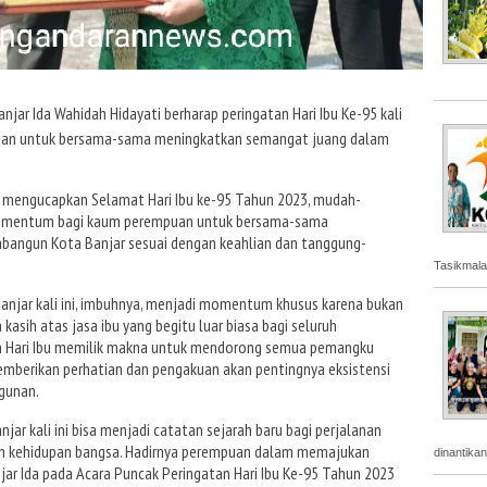
njar Ida Wahidah Hidayati berharap peringatan Hari Ibu Ke-95 kali
uan untuk bersama-sama meningkatkan semangat juang dalam
a mengucapkan Selamat Hari Ibu ke-95 Tahun 2023, mudah-
 momentum bagi kaum perempuan untuk bersama-sama
angun Kota Banjar sesuai dengan keahlian dan tanggung-
Tasikmala
anjar kali ini, imbuhnya, menjadi momentum khusus karena bukan
asih atas jasa ibu yang begitu luar biasa bagi seluruh
atan Hari Ibu memilik makna untuk mendorong semua pemangku
mberikan perhatian dan pengakuan akan pentingnya eksistensi
gunan.
njar kali ini bisa menjadi catatan sejarah baru bagi perjalanan
n kehidupan bangsa. Hadirnya perempuan dalam memajukan
dinantika
ujar Ida pada Acara Puncak Peringatan Hari Ibu Ke-95 Tahun 2023