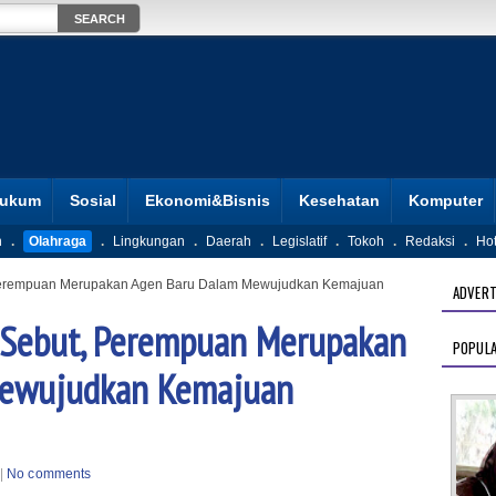
ukum
Sosial
Ekonomi&Bisnis
Kesehatan
Komputer
n
.
Olahraga
.
Lingkungan
.
Daerah
.
Legislatif
.
Tokoh
.
Redaksi
.
Ho
, Perempuan Merupakan Agen Baru Dalam Mewujudkan Kemajuan
ADVERT
r Sebut, Perempuan Merupakan
POPUL
Mewujudkan Kemajuan
|
No comments