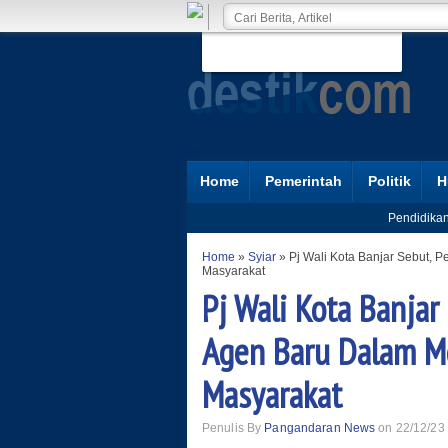
Home
Pemerintah
Politik
H
Pendidika
Home
»
Syiar
»
Pj Wali Kota Banjar Sebut
Masyarakat
Pj Wali Kota Banja
Agen Baru Dalam 
Masyarakat
Penulis By
Pangandaran News
on 22/12/23 