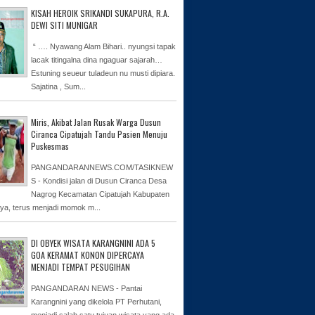
KISAH HEROIK SRIKANDI SUKAPURA, R.A.
DEWI SITI MUNIGAR
“ …. Nyawang Alam Bihari.. nyungsi tapak
lacak titingalna dina ngaguar sajarah…
Estuning seueur tuladeun nu musti dipiara.
Sajatina , Sum...
Miris, Akibat Jalan Rusak Warga Dusun
Ciranca Cipatujah Tandu Pasien Menuju
Puskesmas
PANGANDARANNEWS.COM/TASIKNEW
S - Kondisi jalan di Dusun Ciranca Desa
Nagrog Kecamatan Cipatujah Kabupaten
ya, terus menjadi momok m...
DI OBYEK WISATA KARANGNINI ADA 5
GOA KERAMAT KONON DIPERCAYA
MENJADI TEMPAT PESUGIHAN
PANGANDARAN NEWS - Pantai
Karangnini yang dikelola PT Perhutani,
menjadi salah satu tujuan wisata yang ada