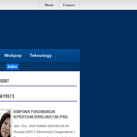
About
Contact
Wolipop
Teknology
t
.
Index
ISERT
AR POSTS
KOMPONEN PENGEMBANGAN
KEPROFESIAN BERKELANJUTAN (PKB)
oleh: Dra. SURYAMAH ANSHRI.M.Pd
(Kepala SDN 3 Wonoharja Pangandaran )