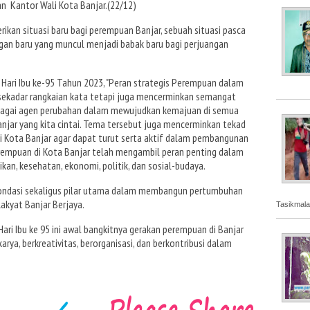
an Kantor Wali Kota Banjar.(22/12)
ikan situasi baru bagi perempuan Banjar, sebuah situasi pasca
an baru yang muncul menjadi babak baru bagi perjuangan
Hari Ibu ke-95 Tahun 2023, "Peran strategis Perempuan dalam
sekadar rangkaian kata tetapi juga mencerminkan semangat
agai agen perubahan dalam mewujudkan kemajuan di semua
anjar yang kita cintai. Tema tersebut juga mencerminkan tekad
 Kota Banjar agar dapat turut serta aktif dalam pembangunan
rempuan di Kota Banjar telah mengambil peran penting dalam
kan, kesehatan, ekonomi, politik, dan sosial-budaya.
ndasi sekaligus pilar utama dalam membangun pertumbuhan
kyat Banjar Berjaya.
Tasikmala
ri Ibu ke 95 ini awal bangkitnya gerakan perempuan di Banjar
arya, berkreativitas, berorganisasi, dan berkontribusi dalam