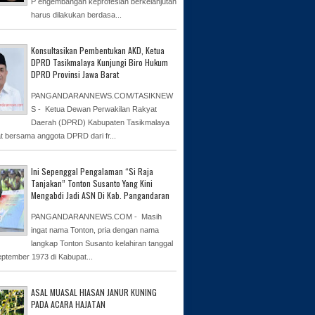
P engembangan keprofesian berkelanjutan
harus dilakukan berdasa...
Konsultasikan Pembentukan AKD, Ketua
DPRD Tasikmalaya Kunjungi Biro Hukum
DPRD Provinsi Jawa Barat
PANGANDARANNEWS.COM/TASIKNEW
S - Ketua Dewan Perwakilan Rakyat
Daerah (DPRD) Kabupaten Tasikmalaya
at bersama anggota DPRD dari fr...
Ini Sepenggal Pengalaman “Si Raja
Tanjakan” Tonton Susanto Yang Kini
Mengabdi Jadi ASN Di Kab. Pangandaran
PANGANDARANNEWS.COM - Masih
ingat nama Tonton, pria dengan nama
langkap Tonton Susanto kelahiran tanggal
eptember 1973 di Kabupat...
ASAL MUASAL HIASAN JANUR KUNING
PADA ACARA HAJATAN