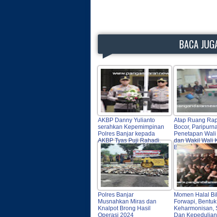
BACA JUGA
AKBP Danny Yulianto
Atap Ruang Rap
serahkan Kepemimpinan
Bocor, Paripurn
Polres Banjar kepada
Penetapan Wali
AKBP Tyas Puji Rahadi.
dan Wakil Wali 
Banjar tergang
Polres Banjar
Momen Halal Bi
Musnahkan Miras dan
Forwapi, Bentuk
Knalpot Brong Hasil
Keharmonisan, S
Operasi 2024
Dan Kepedulian