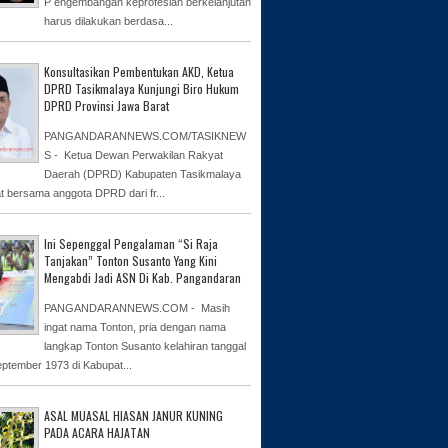
P engembangan keprofesian berkelanjutan
harus dilakukan berdasa...
Konsultasikan Pembentukan AKD, Ketua
DPRD Tasikmalaya Kunjungi Biro Hukum
DPRD Provinsi Jawa Barat
PANGANDARANNEWS.COM/TASIKNEW
S - Ketua Dewan Perwakilan Rakyat
Daerah (DPRD) Kabupaten Tasikmalaya
at bersama anggota DPRD dari fr...
Ini Sepenggal Pengalaman “Si Raja
Tanjakan” Tonton Susanto Yang Kini
Mengabdi Jadi ASN Di Kab. Pangandaran
PANGANDARANNEWS.COM - Masih
ingat nama Tonton, pria dengan nama
langkap Tonton Susanto kelahiran tanggal
eptember 1973 di Kabupat...
ASAL MUASAL HIASAN JANUR KUNING
PADA ACARA HAJATAN