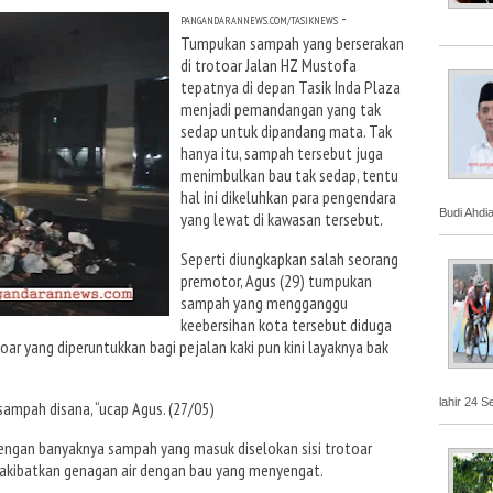
-
PANGANDARANNEWS.COM/TASIKNEWS
Tumpukan sampah yang berserakan
di trotoar Jalan HZ Mustofa
tepatnya di depan Tasik Inda Plaza
menjadi pemandangan yang tak
sedap untuk dipandang mata. Tak
hanya itu, sampah tersebut juga
menimbulkan bau tak sedap, tentu
hal ini dikeluhkan para pengendara
Budi Ahdi
yang lewat di kawasan tersebut.
Seperti diungkapkan salah seorang
premotor, Agus (29) tumpukan
sampah yang mengganggu
keebersihan kota tersebut diduga
oar yang diperuntukkan bagi pejalan kaki pun kini layaknya bak
lahir 24 S
sampah disana, “ucap Agus. (27/05)
 dengan banyaknya sampah yang masuk diselokan sisi trotoar
akibatkan genagan air dengan bau yang menyengat.