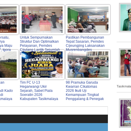
rsatu,
Untuk Sempurnakan
Pastikan Pembangunan
rya
Struktur Dan Optimalkan
Tepat Sasaran, Pemdes
aya Maju
Pelayanan, Pemdes
Cijeungjing Laksanakan
, Igora
Cijulang Lantik Sejumlah
Musrenbangdes
2026
Perangkat Desa
lan
Tim FC U-13
98 Pramuka Garuda
Tasikmala
Hegarwangi Ukir
Kwarran Cikatomas
di Kado
Sejarah, Sabet Piala
2026 Ikuti Uji
di
Soeratin 2026
Kemampuan Tingkat
kmalaya
Kabupaten Tasikmalaya
Penggalang & Penegak