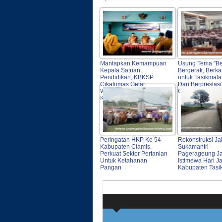
Mantapkan Kemampuan
Usung Tema "Be
Kepala Satuan
Bergerak, Berka
Pendidikan, KBKSP
untuk Tasikmal
Cikatomas Gelar
Dan Berprestasi"
Workshop Penyusunan
Gelar Jambore 
Kurikulum
Peringatan HKP Ke 54
Rekonstruksi Ja
Kabupaten Ciamis,
Sukamantri -
Perkuat Sektor Pertanian
Pagerageung Ja
Untuk Ketahanan
Istimewa Hari Ja
Pangan
Kabupaten Tasi