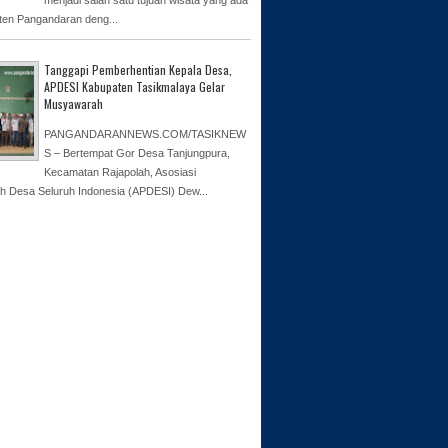
ten Pangandaran deng...
Tanggapi Pemberhentian Kepala Desa,
APDESI Kabupaten Tasikmalaya Gelar
Musyawarah
PANGANDARANNEWS.COM/TASIKNEW
S – Bertempat Gor Desa Tanjungpura,
Kecamatan Rajapolah, Asosiasi
h Desa Seluruh Indonesia (APDESI) Dew...