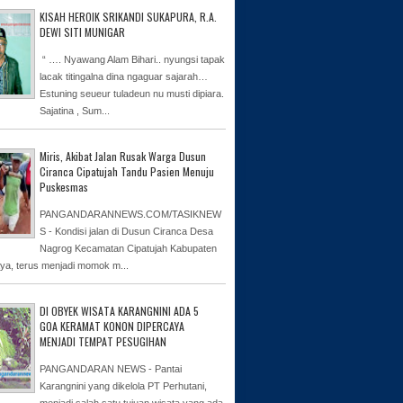
KISAH HEROIK SRIKANDI SUKAPURA, R.A.
DEWI SITI MUNIGAR
“ …. Nyawang Alam Bihari.. nyungsi tapak
lacak titingalna dina ngaguar sajarah…
Estuning seueur tuladeun nu musti dipiara.
Sajatina , Sum...
Miris, Akibat Jalan Rusak Warga Dusun
Ciranca Cipatujah Tandu Pasien Menuju
Puskesmas
PANGANDARANNEWS.COM/TASIKNEW
S - Kondisi jalan di Dusun Ciranca Desa
Nagrog Kecamatan Cipatujah Kabupaten
ya, terus menjadi momok m...
DI OBYEK WISATA KARANGNINI ADA 5
GOA KERAMAT KONON DIPERCAYA
MENJADI TEMPAT PESUGIHAN
PANGANDARAN NEWS - Pantai
Karangnini yang dikelola PT Perhutani,
menjadi salah satu tujuan wisata yang ada