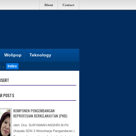
About
Contact
Wolipop
Teknology
t
.
Index
ISERT
AR POSTS
KOMPONEN PENGEMBANGAN
KEPROFESIAN BERKELANJUTAN (PKB)
oleh: Dra. SURYAMAH ANSHRI.M.Pd
(Kepala SDN 3 Wonoharja Pangandaran )