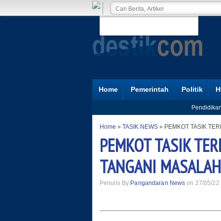
Home
Pemerintah
Politik
H
Pendidika
Home
»
TASIK NEWS
»
PEMKOT TASIK TE
PEMKOT TASIK TER
TANGANI MASALAH
Penulis By
Pangandaran News
on 27/05/22 