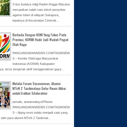
S itus budaya religi Raden Angga Wacana
merupakan salah satu tokoh penyebar
agama Islam di wilayah Sukapura,
tepatnya di Kecamatan Cimerak...
Berbeda Dengan KONI Yang Fokus Pada
Prestasi, KORMI Hadir Jadi Wadah Pegiat
Olah Raga
PANGANDARANNEWS.COM/TASIKNEW
S – Komite Olahraga Masyarakat
Indonesia (KORMI) Kabupaten
ya, terus bergerak aktif menggerakkan gaya ...
Melalui Forum Sosononoan, Alumni
MTsN 2 Tasikmalaya Gelar Reuni Akbar
untuk Eratkan Silaturahmi
penulis, anwarwaluyo/PNews
PANGANDARANNEWS.COM/TASIKNEW
S – Ajang reuni selalu menjadi saat yang
n oleh para alumni MTsN 2 Tasikmal...