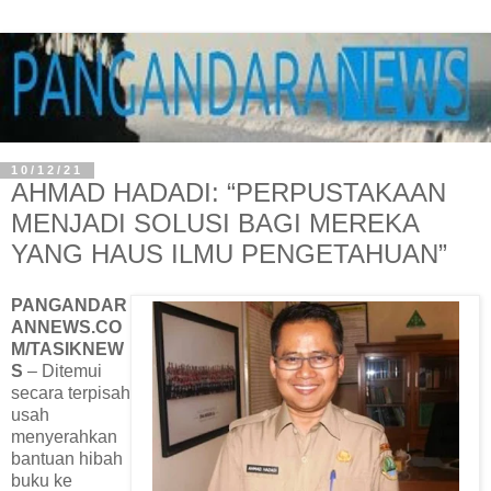
10/12/21
AHMAD HADADI: “PERPUSTAKAAN
MENJADI SOLUSI BAGI MEREKA
YANG HAUS ILMU PENGETAHUAN”
PANGANDAR
ANNEWS.CO
M/TASIKNEW
S
– Ditemui
secara terpisah
usah
menyerahkan
bantuan hibah
buku ke