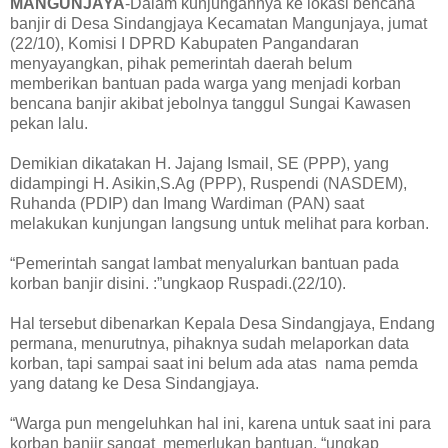
MANGUNJAYA
-Dalam kunjungannya ke lokasi bencana
banjir di Desa Sindangjaya Kecamatan Mangunjaya, jumat
(22/10), Komisi I DPRD Kabupaten Pangandaran
menyayangkan, pihak pemerintah daerah belum
memberikan bantuan pada warga yang menjadi korban
bencana banjir akibat jebolnya tanggul Sungai Kawasen
pekan lalu.
Demikian dikatakan H. Jajang Ismail, SE (PPP), yang
didampingi H. Asikin,S.Ag (PPP), Ruspendi (NASDEM),
Ruhanda (PDIP) dan Imang Wardiman (PAN) saat
melakukan kunjungan langsung untuk melihat para korban.
“Pemerintah sangat lambat menyalurkan bantuan pada
korban banjir disini. :”ungkaop Ruspadi.(22/10).
Hal tersebut dibenarkan Kepala Desa Sindangjaya, Endang
permana, menurutnya, pihaknya sudah melaporkan data
korban, tapi sampai saat ini belum ada atas nama pemda
yang datang ke Desa Sindangjaya.
“Warga pun mengeluhkan hal ini, karena untuk saat ini para
korban banjir sangat memerlukan bantuan. “ungkap