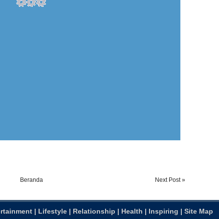
Beranda
Next Post »
rtainment
|
Lifestyle
|
Relationship
|
Health
|
Inspiring
|
Site Map