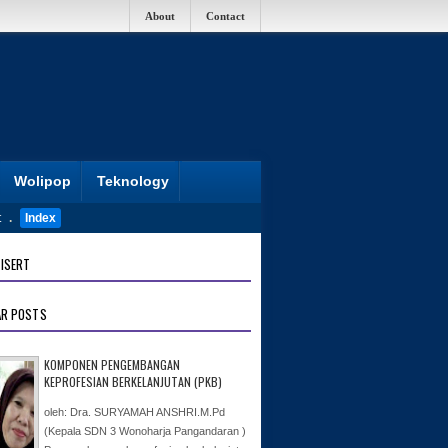
About
Contact
Wolipop
Teknology
t
.
Index
ISERT
AR POSTS
KOMPONEN PENGEMBANGAN
KEPROFESIAN BERKELANJUTAN (PKB)
oleh: Dra. SURYAMAH ANSHRI.M.Pd
(Kepala SDN 3 Wonoharja Pangandaran )