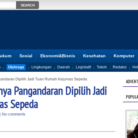
ukum
Sosial
Ekonomi&Bisnis
Kesehatan
Komputer
n
.
Olahraga
.
Lingkungan
.
Daerah
.
Legislatif
.
Tokoh
.
Redaksi
.
Ho
gandaran Dipilih Jadi Tuan Rumah Kejurnas Sepeda
ADVERT
ya Pangandaran Dipilih Jadi
POPUL
as Sepeda
|
No comments