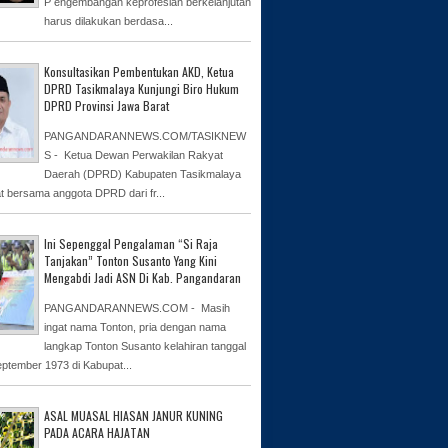
P engembangan keprofesian berkelanjutan
harus dilakukan berdasa...
Konsultasikan Pembentukan AKD, Ketua
DPRD Tasikmalaya Kunjungi Biro Hukum
DPRD Provinsi Jawa Barat
PANGANDARANNEWS.COM/TASIKNEW
S - Ketua Dewan Perwakilan Rakyat
Daerah (DPRD) Kabupaten Tasikmalaya
at bersama anggota DPRD dari fr...
Ini Sepenggal Pengalaman “Si Raja
Tanjakan” Tonton Susanto Yang Kini
Mengabdi Jadi ASN Di Kab. Pangandaran
PANGANDARANNEWS.COM - Masih
ingat nama Tonton, pria dengan nama
langkap Tonton Susanto kelahiran tanggal
eptember 1973 di Kabupat...
ASAL MUASAL HIASAN JANUR KUNING
PADA ACARA HAJATAN