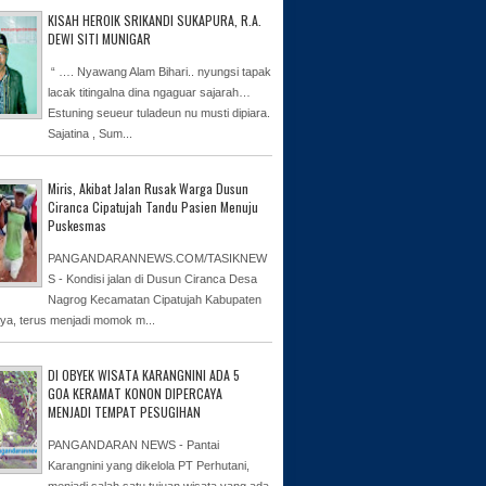
KISAH HEROIK SRIKANDI SUKAPURA, R.A.
DEWI SITI MUNIGAR
“ …. Nyawang Alam Bihari.. nyungsi tapak
lacak titingalna dina ngaguar sajarah…
Estuning seueur tuladeun nu musti dipiara.
Sajatina , Sum...
Miris, Akibat Jalan Rusak Warga Dusun
Ciranca Cipatujah Tandu Pasien Menuju
Puskesmas
PANGANDARANNEWS.COM/TASIKNEW
S - Kondisi jalan di Dusun Ciranca Desa
Nagrog Kecamatan Cipatujah Kabupaten
ya, terus menjadi momok m...
DI OBYEK WISATA KARANGNINI ADA 5
GOA KERAMAT KONON DIPERCAYA
MENJADI TEMPAT PESUGIHAN
PANGANDARAN NEWS - Pantai
Karangnini yang dikelola PT Perhutani,
menjadi salah satu tujuan wisata yang ada