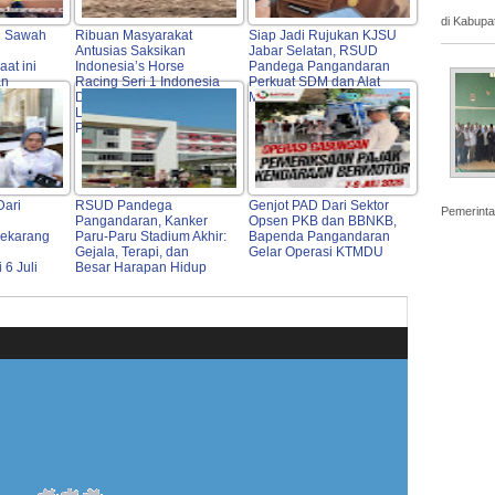
di Kabupa
n Sawah
Ribuan Masyarakat
Siap Jadi Rujukan KJSU
Antusias Saksikan
Jabar Selatan, RSUD
at ini
Indonesia’s Horse
Pandega Pangandaran
an
Racing Seri 1 Indonesia
Perkuat SDM dan Alat
Derby 2026, Di
Medis
Legokjawa
Pangandaran
Dari
RSUD Pandega
Genjot PAD Dari Sektor
Pemerinta
Pangandaran, Kanker
Opsen PKB dan BBNKB,
Sekarang
Paru-Paru Stadium Akhir:
Bapenda Pangandaran
Gejala, Terapi, dan
Gelar Operasi KTMDU
 6 Juli
Besar Harapan Hidup