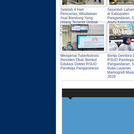
Setelah 4 Hari
Sejumlah Laha
Pencarian, Wisatawan
di Kabupaten
Asal Bandung Yang
Pangandaran, Sa
Hilang Terseret Ombak
Alami Kekering
Di Pantai Pangandaran
Ditemukan Petugas
Gabungan
Mengenal Tuberkulosis
Berita Gembira 
Resisten Obat, Berikut
RSUD Pandega
Edukasi Dokter RSUD
Pangandaran, 
Pandega Pangandaran
Buka Layanan
Mamografi Mulai
2026