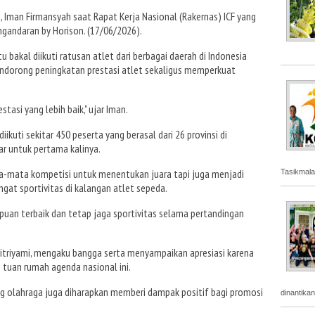
, Iman Firmansyah saat Rapat Kerja Nasional (Rakernas) ICF yang
gandaran by Horison. (17/06/2026).
 bakal diikuti ratusan atlet dari berbagai daerah di Indonesia
dorong peningkatan prestasi atlet sekaligus memperkuat
si yang lebih baik," ujar Iman.
ikuti sekitar 450 peserta yang berasal dari 26 provinsi di
ar untuk pertama kalinya.
a-mata kompetisi untuk menentukan juara tapi juga menjadi
Tasikmala
at sportivitas di kalangan atlet sepeda.
uan terbaik dan tetap jaga sportivitas selama pertandingan
Pitriyami, mengaku bangga serta menyampaikan apresiasi karena
tuan rumah agenda nasional ini.
ang olahraga juga diharapkan memberi dampak positif bagi promosi
dinantika