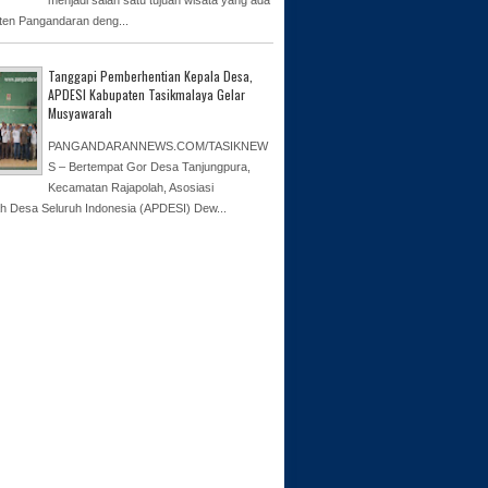
ten Pangandaran deng...
Tanggapi Pemberhentian Kepala Desa,
APDESI Kabupaten Tasikmalaya Gelar
Musyawarah
PANGANDARANNEWS.COM/TASIKNEW
S – Bertempat Gor Desa Tanjungpura,
Kecamatan Rajapolah, Asosiasi
h Desa Seluruh Indonesia (APDESI) Dew...