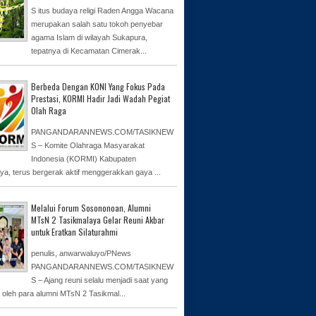
S itus budaya religi Raden Angga Wacana
merupakan salah satu tokoh penyebar
agama Islam di wilayah Sukapura,
tepatnya di Kecamatan Cimerak...
Berbeda Dengan KONI Yang Fokus Pada
Prestasi, KORMI Hadir Jadi Wadah Pegiat
Olah Raga
PANGANDARANNEWS.COM/TASIKNEW
S – Komite Olahraga Masyarakat
Indonesia (KORMI) Kabupaten
ya, terus bergerak aktif menggerakkan gaya ...
Melalui Forum Sosononoan, Alumni
MTsN 2 Tasikmalaya Gelar Reuni Akbar
untuk Eratkan Silaturahmi
penulis, anwarwaluyo/PNews
PANGANDARANNEWS.COM/TASIKNEW
S – Ajang reuni selalu menjadi saat yang
n oleh para alumni MTsN 2 Tasikmal...