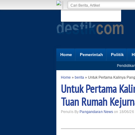
Home
Pemerintah
Politik
H
Pendidika
Home
»
berita
»
Untuk Pertama Kalinya Pan
Untuk Pertama Kalin
Tuan Rumah Kejurn
Penulis By
Pangandaran News
on 18/06/26 