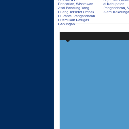
Setelah 4 Hari
Sejumlah Laha
Pencarian, Wisatawan
di Kabupaten
Asal Bandung Yang
Pangandaran, Sa
Hilang Terseret Ombak
Alami Kekering
Di Pantai Pangandaran
Ditemukan Petugas
Gabungan