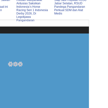
n Sawah
Ribuan Masyarakat
Siap Jadi Rujukan KJSU
Antusias Saksikan
Jabar Selatan, RSUD
at ini
Indonesia’s Horse
Pandega Pangandaran
an
Racing Seri 1 Indonesia
Perkuat SDM dan Alat
Derby 2026, Di
Medis
Legokjawa
Pangandaran