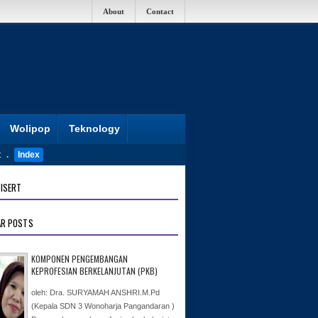
About
Contact
Wolipop
Teknology
t
.
Index
ISERT
AR POSTS
KOMPONEN PENGEMBANGAN
KEPROFESIAN BERKELANJUTAN (PKB)
oleh: Dra. SURYAMAH ANSHRI.M.Pd
(Kepala SDN 3 Wonoharja Pangandaran )