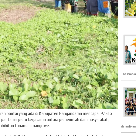
Tasikmala
ran pantai yang ada di Kabupaten Pangandaran mencapai 92 kilo
 pantai ini perlu kerjasama antara pemerintah dan masyarakat,
embibitan tanaman mangrove.
dinantika