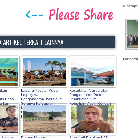
di Kabupa
 ARTIKEL TERKAIT LAINNYA
Pemerinta
akan
Lapang Pacuan Kuda
Kesadaran Masyarakat
Legokjawa
Pangandaran Dalam
lih Desa
Pangandaran Jadi Saksi,
Pembuatan Akta
curkan
Serunya Kejuaraan
Kematian Masih Rendah
mpingan
Nasional Seri I Indonesia
Derby 2026 Indonesia's
Horse Racing