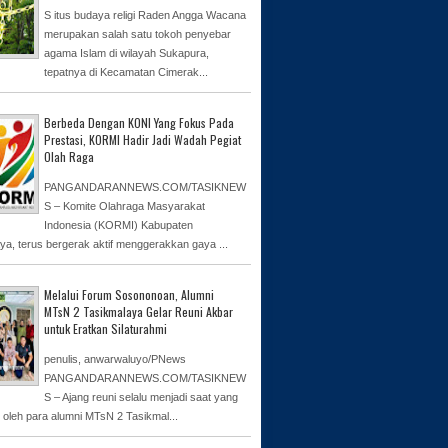
S itus budaya religi Raden Angga Wacana
merupakan salah satu tokoh penyebar
agama Islam di wilayah Sukapura,
tepatnya di Kecamatan Cimerak...
Berbeda Dengan KONI Yang Fokus Pada
Prestasi, KORMI Hadir Jadi Wadah Pegiat
Olah Raga
PANGANDARANNEWS.COM/TASIKNEW
S – Komite Olahraga Masyarakat
Indonesia (KORMI) Kabupaten
ya, terus bergerak aktif menggerakkan gaya ...
Melalui Forum Sosononoan, Alumni
MTsN 2 Tasikmalaya Gelar Reuni Akbar
untuk Eratkan Silaturahmi
penulis, anwarwaluyo/PNews
PANGANDARANNEWS.COM/TASIKNEW
S – Ajang reuni selalu menjadi saat yang
n oleh para alumni MTsN 2 Tasikmal...