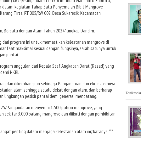
ndim) 0625/Pangandaran Letkol Inf Indra Mardianto Subroto,
dim dalam kegiatan Tahap Satu Penyemaian Bibit Mangrove
 Karang Tirta, RT 005/RW 002, Desa Sukaresik, Kecamatan
)
am, Bersatu dengan Alam Tahun 2024," ungkap Dandim.
 dari program ini untuk memastikan kelestarian mangrove di
anfaat maksimal sesuai dengan fungsinya, salah satunya untuk
gan pantai.
program unggulan dari Kepala Staf Angkatan Darat (Kasad) yang
 demi NKRI.
anakan dan dikembangkan sehingga Pangandaran dan ekosistemnya
estarian alam sehingga selalu dekat dengan alam, dan berharap
Tasikmala
n lingkungan pesisir pantai demi generasi mendatang.
m 625/Pangandaran menyemai 1.500 pohon mangrove, yang
n sekitar 3.000 batang mangrove dan diikuti dengan pembibitan
angat penting dalam menjaga kelestarian alam ini," katanya.***