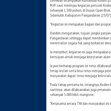
Demikian disampaikan Komandan Kodim (Da
M.IP, saat meninjau kegiatan personil Ko
sebanyak 1.500 pohon, di Dusun Cipari Blok
Sidamulih, Kabupaten Pangandaran.(23/07
"Kegiatan ini merupakan bagian dari progr
Dandim mengatakan, tujuan jangka panjang
Pangandaran sehingga dapat memberikan m
menetralisir segala hal yang berkaitan den
Ia menyebut, kegiatan ini juga merupakan 
bertujuan untuk menjaga kelestarian alam
Ia pun berharap program ini terus dilaks
tetap lestari serta bisa terus menjaga pel
masyarakat dapat terus menjaga kelestaria
Pada tahap pertama ini, terangnya, Kodi
nantinya akan dilaksanakan juga penanama
sebanyak 5.000 bibit mangrove.
"Kerjasama antara TNI dan masyarakat ini s