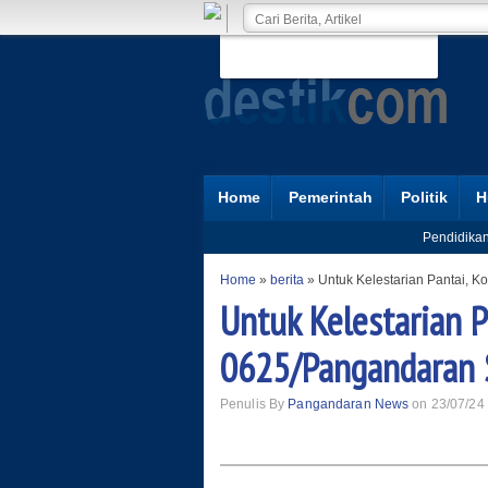
Home
Pemerintah
Politik
H
Pendidika
Home
»
berita
»
Untuk Kelestarian Pantai, 
Untuk Kelestarian P
0625/Pangandaran 
Penulis By
Pangandaran News
on 23/07/24 