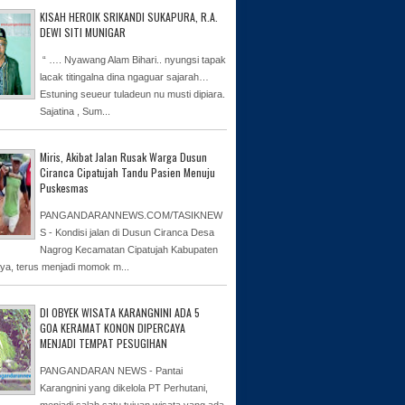
KISAH HEROIK SRIKANDI SUKAPURA, R.A.
DEWI SITI MUNIGAR
“ …. Nyawang Alam Bihari.. nyungsi tapak
lacak titingalna dina ngaguar sajarah…
Estuning seueur tuladeun nu musti dipiara.
Sajatina , Sum...
Miris, Akibat Jalan Rusak Warga Dusun
Ciranca Cipatujah Tandu Pasien Menuju
Puskesmas
PANGANDARANNEWS.COM/TASIKNEW
S - Kondisi jalan di Dusun Ciranca Desa
Nagrog Kecamatan Cipatujah Kabupaten
ya, terus menjadi momok m...
DI OBYEK WISATA KARANGNINI ADA 5
GOA KERAMAT KONON DIPERCAYA
MENJADI TEMPAT PESUGIHAN
PANGANDARAN NEWS - Pantai
Karangnini yang dikelola PT Perhutani,
menjadi salah satu tujuan wisata yang ada