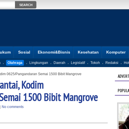
ukum
Sosial
Ekonomi&Bisnis
Kesehatan
Komputer
n
.
Olahraga
.
Lingkungan
.
Daerah
.
Legislatif
.
Tokoh
.
Redaksi
.
Ho
Kodim 0625/Pangandaran Semai 1500 Bibit Mangrove
ADVERT
antai, Kodim
POPUL
Semai 1500 Bibit Mangrove
|
No comments