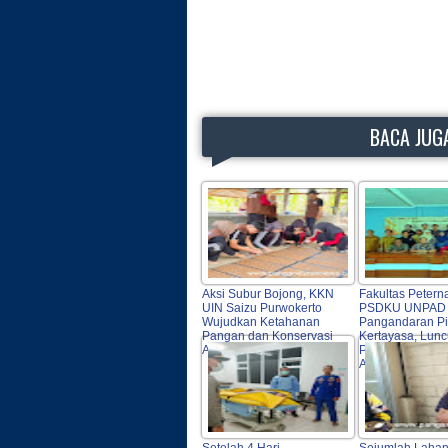
BACA JUGA
Aksi Subur Bojong, KKN
Fakultas Petern
UIN Saizu Purwokerto
PSDKU UNPAD
Wujudkan Ketahanan
Pangandaran Pi
Pangan dan Konservasi
Kertayasa, Lun
Air Di Pangandaran
Program Penda
Agrokompleks