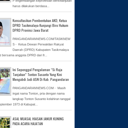
P engembangan keprofesian berkelanjutan
harus dilakukan berdasa...
Konsultasikan Pembentukan AKD, Ketua
DPRD Tasikmalaya Kunjungi Biro Hukum
DPRD Provinsi Jawa Barat
PANGANDARANNEWS.COM/TASIKNEW
S - Ketua Dewan Perwakilan Rakyat
Daerah (DPRD) Kabupaten Tasikmalaya
at bersama anggota DPRD dari fr...
Ini Sepenggal Pengalaman “Si Raja
Tanjakan” Tonton Susanto Yang Kini
Mengabdi Jadi ASN Di Kab. Pangandaran
PANGANDARANNEWS.COM - Masih
ingat nama Tonton, pria dengan nama
langkap Tonton Susanto kelahiran tanggal
eptember 1973 di Kabupat...
ASAL MUASAL HIASAN JANUR KUNING
PADA ACARA HAJATAN