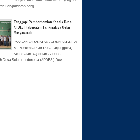
ten Pangandaran deng...
Tanggapi Pemberhentian Kepala Desa,
APDESI Kabupaten Tasikmalaya Gelar
Musyawarah
PANGANDARANNEWS.COM/TASIKNEW
S – Bertempat Gor Desa Tanjungpura,
Kecamatan Rajapolah, Asosiasi
h Desa Seluruh Indonesia (APDESI) Dew...