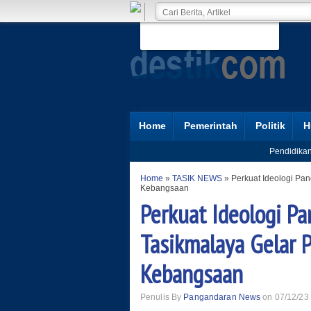
Home
Pemerintah
Politik
H
Pendidika
Home
»
TASIK NEWS
»
Perkuat Ideologi Pa
Kebangsaan
Perkuat Ideologi Pa
Tasikmalaya Gelar
Kebangsaan
Penulis By
Pangandaran News
on 07/12/23 