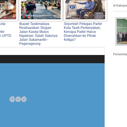
di Kabupa
Kota
Bupati Tasikmalaya
Sejumlah Petugas Parkir
Realisasikan Slogan
Kota Tasik Pertanyakan,
kir
Jalan Kasep Mulus
Kenapa Parkir Harus
Ke UPTD
Ngaleser, Salah Satunya
Diserahkan ke Pihak
Jalan Sukamantri–
Ketiga?
Pagerageung
Pemerinta