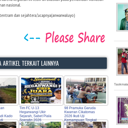
nan nasional.
, tentram dan sejahtera,"ucapnya(anwarwaluyo)
 ARTIKEL TERKAIT LAINNYA
Tasikmala
lan
Tim FC U-13
98 Pramuka Garuda
Hegarwangi Ukir
Kwarran Cikatomas
di Kado
Sejarah, Sabet Piala
2026 Ikuti Uji
di
Soeratin 2026
Kemampuan Tingkat
kmalaya
Kabupaten Tasikmalaya
Penggalang & Penegak