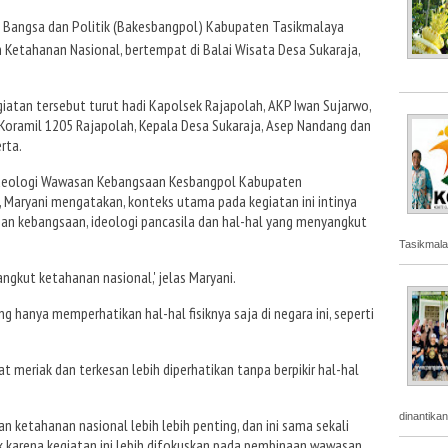
 Bangsa dan Politik (Bakesbangpol) Kabupaten Tasikmalaya
etahanan Nasional, bertempat di Balai Wisata Desa Sukaraja,
egiatan tersebut turut hadi Kapolsek Rajapolah, AKP Iwan Sujarwo,
Koramil 1205 Rajapolah, Kepala Desa Sukaraja, Asep Nandang dan
rta.
Ideologi Wawasan Kebangsaan Kesbangpol Kabupaten
 Maryani mengatakan, konteks utama pada kegiatan ini intinya
n kebangsaan, ideologi pancasila dan hal-hal yang menyangkut
Tasikmala
ngkut ketahanan nasional,' jelas Maryani.
g hanya memperhatikan hal-hal fisiknya saja di negara ini, seperti
at meriak dan terkesan lebih diperhatikan tanpa berpikir hal-hal
dinantika
an ketahanan nasional lebih lebih penting, dan ini sama sekali
k karena kegiatan ini lebih difokuskan pada pembinaan wawasan