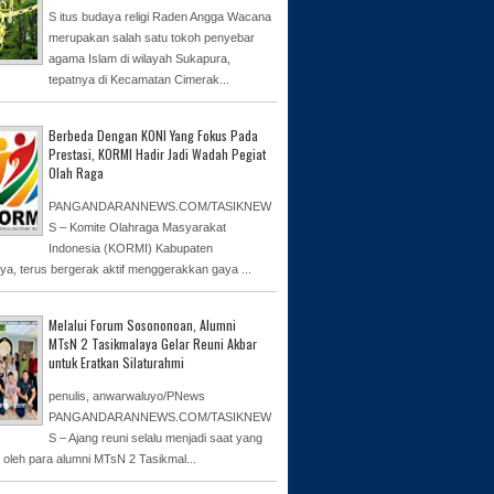
S itus budaya religi Raden Angga Wacana
merupakan salah satu tokoh penyebar
agama Islam di wilayah Sukapura,
tepatnya di Kecamatan Cimerak...
Berbeda Dengan KONI Yang Fokus Pada
Prestasi, KORMI Hadir Jadi Wadah Pegiat
Olah Raga
PANGANDARANNEWS.COM/TASIKNEW
S – Komite Olahraga Masyarakat
Indonesia (KORMI) Kabupaten
ya, terus bergerak aktif menggerakkan gaya ...
Melalui Forum Sosononoan, Alumni
MTsN 2 Tasikmalaya Gelar Reuni Akbar
untuk Eratkan Silaturahmi
penulis, anwarwaluyo/PNews
PANGANDARANNEWS.COM/TASIKNEW
S – Ajang reuni selalu menjadi saat yang
n oleh para alumni MTsN 2 Tasikmal...