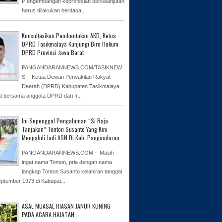
P engembangan keprofesian berkelanjutan
harus dilakukan berdasa...
Konsultasikan Pembentukan AKD, Ketua
DPRD Tasikmalaya Kunjungi Biro Hukum
DPRD Provinsi Jawa Barat
PANGANDARANNEWS.COM/TASIKNEW
S - Ketua Dewan Perwakilan Rakyat
Daerah (DPRD) Kabupaten Tasikmalaya
at bersama anggota DPRD dari fr...
Ini Sepenggal Pengalaman “Si Raja
Tanjakan” Tonton Susanto Yang Kini
Mengabdi Jadi ASN Di Kab. Pangandaran
PANGANDARANNEWS.COM - Masih
ingat nama Tonton, pria dengan nama
langkap Tonton Susanto kelahiran tanggal
eptember 1973 di Kabupat...
ASAL MUASAL HIASAN JANUR KUNING
PADA ACARA HAJATAN