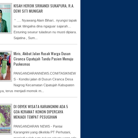
KISAH HEROIK SRIKANDI SUKAPURA, R.A.
DEWI SITI MUNIGAR
“ …. Nyawang Alam Bihari.. nyungsi tapak
lacak titingalna dina ngaguar sajarah…
Estuning seueur tuladeun nu musti dipiara.
Sajatina , Sum...
Miris, Akibat Jalan Rusak Warga Dusun
Ciranca Cipatujah Tandu Pasien Menuju
Puskesmas
PANGANDARANNEWS.COM/TASIKNEW
S - Kondisi jalan di Dusun Ciranca Desa
Nagrog Kecamatan Cipatujah Kabupaten
ya, terus menjadi momok m...
DI OBYEK WISATA KARANGNINI ADA 5
GOA KERAMAT KONON DIPERCAYA
MENJADI TEMPAT PESUGIHAN
PANGANDARAN NEWS - Pantai
Karangnini yang dikelola PT Perhutani,
menjadi salah satu tujuan wisata yang ada