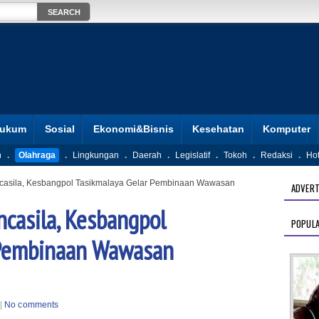
ukum
Sosial
Ekonomi&Bisnis
Kesehatan
Komputer
n
.
Olahraga
.
Lingkungan
.
Daerah
.
Legislatif
.
Tokoh
.
Redaksi
.
Ho
ncasila, Kesbangpol Tasikmalaya Gelar Pembinaan Wawasan
ADVERT
ncasila, Kesbangpol
POPUL
 Pembinaan Wawasan
|
No comments