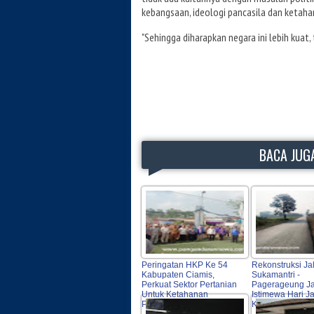
kebangsaan, ideologi pancasila dan ketaha
"Sehingga diharapkan negara ini lebih kuat
BACA JUGA
Peringatan HKP Ke 54
Rekonstruksi Ja
Kabupaten Ciamis,
Sukamantri -
Perkuat Sektor Pertanian
Pagerageung Ja
Untuk Ketahanan
Istimewa Hari Ja
Pangan
Kabupaten Tasi