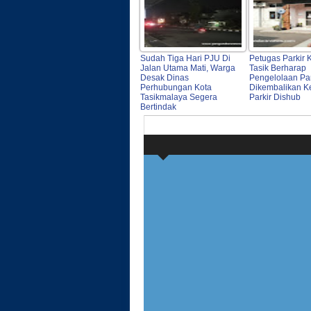
Sudah Tiga Hari PJU Di
Petugas Parkir 
Jalan Utama Mati, Warga
Tasik Berharap
Desak Dinas
Pengelolaan Par
Perhubungan Kota
Dikembalikan 
Tasikmalaya Segera
Parkir Dishub
Bertindak