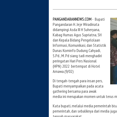
PANGANDARANNEWS.COM
- Bupati
Pangandaran H. Jeje Wiradinata
didampingi Asda III H Suheryana,
Kabag Humas Agus Supriatna, SH
dan Kepala Bidang Pengelolaan
Informasi, Komunikasi, dan Statistik
Dunas Kominfo Dudung Cahyadi,
S.Pd., M. Pd siang tadi menghadiri
peringatan Hari Pers Nasional
(HPN) 2022 bertempat di Hotel
Arnawa.(9/02)
Di tengah-tengah para insan pers,
Bupati menyampaikan pada acata
gathering bersama para awak
media ini merupakan momen untuk terus men
Kata bupati, melalui media pemerintah b
pemerintah, dan sebaliknya dari media jug
tengah masyarakat.