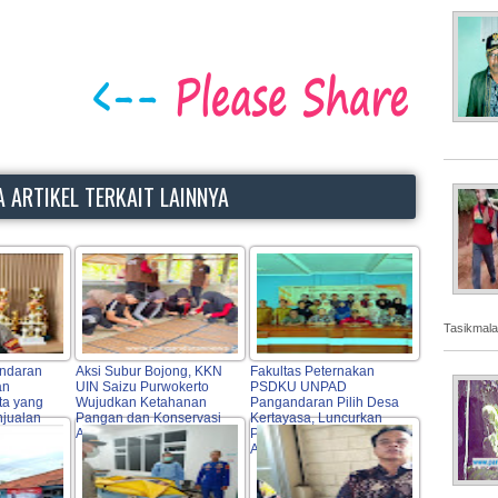
 ARTIKEL TERKAIT LAINNYA
Tasikmala
ndaran
Aksi Subur Bojong, KKN
Fakultas Peternakan
an
UIN Saizu Purwokerto
PSDKU UNPAD
ta yang
Wujudkan Ketahanan
Pangandaran Pilih Desa
jualan
Pangan dan Konservasi
Kertayasa, Luncurkan
Air Di Pangandaran
Program Pendampingan
Agrokompleks