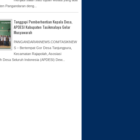
ten Pangandaran deng...
Tanggapi Pemberhentian Kepala Desa,
APDESI Kabupaten Tasikmalaya Gelar
Musyawarah
PANGANDARANNEWS.COM/TASIKNEW
S – Bertempat Gor Desa Tanjungpura,
Kecamatan Rajapolah, Asosiasi
h Desa Seluruh Indonesia (APDESI) Dew...