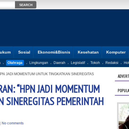
ukum
Sosial
Ekonomi&Bisnis
Kesehatan
Komputer
n
.
Olahraga
.
Lingkungan
.
Daerah
.
Legislatif
.
Tokoh
.
Redaksi
.
Ho
HPN JADI MOMENTUM UNTUK TINGKATKAN SINEREGITAS
ADVERT
RAN: “HPN JADI MOMENTUM
POPUL
N SINEREGITAS PEMERINTAH
|
No comments