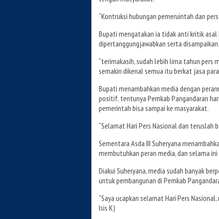
“Kontruksi hubungan pemeruintah dan pers h
Bupati mengatakan ia tidak anti kritik asal
dipertanggungjawabkan serta disampaikan s
“terimakasih, sudah lebih lima tahun per
semakin dikenal semua itu berkat jasa para
Bupati menambahkan media dengan peranny
positif, tentunya Pemkab Pangandaran har
pemerintah bisa sampai ke masyarakat.
“Selamat Hari Pers Nasional dan teruslah be
Sementara Asda III Suheryana menambahka
membutuhkan peran media, dan selama ini h
Diakui Suheryana, media sudah banyak berp
untuk pembangunan di Pemkab Pangandar
“Saya ucapkan selamat Hari Pers Nasional,
Isis K)