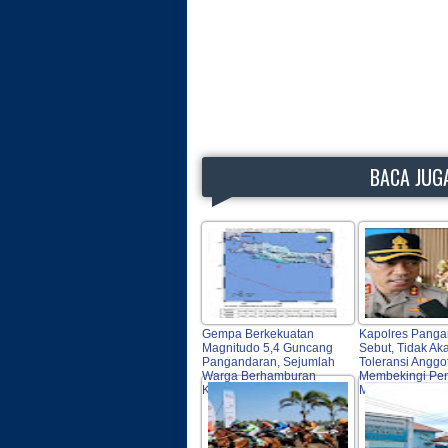
BACA JUGA
Gempa Berkekuatan
Kapolres Panga
Magnitudo 5,4 Guncang
Sebut, Tidak Ak
Pangandaran, Sejumlah
Toleransi Anggo
Warga Berhamburan
Membekingi Pen
Keluar Rumah
Miras