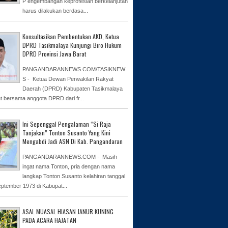
P engembangan keprofesian berkelanjutan
harus dilakukan berdasa...
Konsultasikan Pembentukan AKD, Ketua
DPRD Tasikmalaya Kunjungi Biro Hukum
DPRD Provinsi Jawa Barat
PANGANDARANNEWS.COM/TASIKNEW
S - Ketua Dewan Perwakilan Rakyat
Daerah (DPRD) Kabupaten Tasikmalaya
at bersama anggota DPRD dari fr...
Ini Sepenggal Pengalaman “Si Raja
Tanjakan” Tonton Susanto Yang Kini
Mengabdi Jadi ASN Di Kab. Pangandaran
PANGANDARANNEWS.COM - Masih
ingat nama Tonton, pria dengan nama
langkap Tonton Susanto kelahiran tanggal
eptember 1973 di Kabupat...
ASAL MUASAL HIASAN JANUR KUNING
PADA ACARA HAJATAN