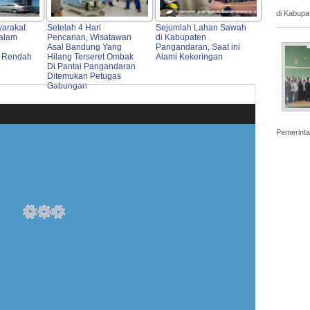
di Kabupa
arakat
Setelah 4 Hari
Sejumlah Lahan Sawah
alam
Pencarian, Wisatawan
di Kabupaten
Asal Bandung Yang
Pangandaran, Saat ini
h Rendah
Hilang Terseret Ombak
Alami Kekeringan
Di Pantai Pangandaran
Ditemukan Petugas
Gabungan
Pemerinta