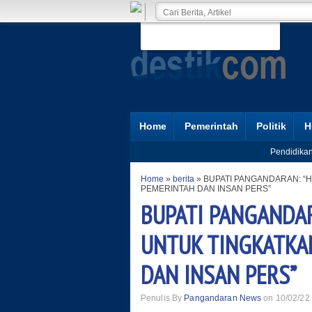
Home
Pemerintah
Politik
H
Pendidika
Home
»
berita
»
BUPATI PANGANDARAN: “
PEMERINTAH DAN INSAN PERS”
BUPATI PANGANDA
UNTUK TINGKATKA
DAN INSAN PERS”
Penulis By
Pangandaran News
on 10/02/22 