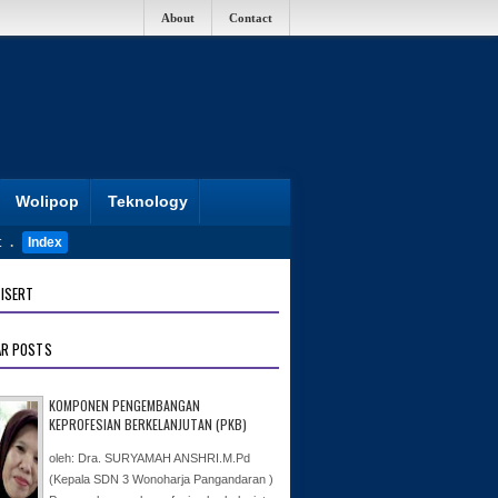
About
Contact
Wolipop
Teknology
t
.
Index
ISERT
AR POSTS
KOMPONEN PENGEMBANGAN
KEPROFESIAN BERKELANJUTAN (PKB)
oleh: Dra. SURYAMAH ANSHRI.M.Pd
(Kepala SDN 3 Wonoharja Pangandaran )