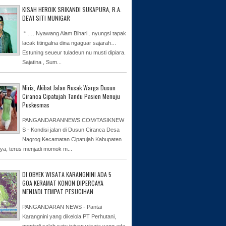
KISAH HEROIK SRIKANDI SUKAPURA, R.A.
DEWI SITI MUNIGAR
“ …. Nyawang Alam Bihari.. nyungsi tapak
lacak titingalna dina ngaguar sajarah…
Estuning seueur tuladeun nu musti dipiara.
Sajatina , Sum...
Miris, Akibat Jalan Rusak Warga Dusun
Ciranca Cipatujah Tandu Pasien Menuju
Puskesmas
PANGANDARANNEWS.COM/TASIKNEW
S - Kondisi jalan di Dusun Ciranca Desa
Nagrog Kecamatan Cipatujah Kabupaten
ya, terus menjadi momok m...
DI OBYEK WISATA KARANGNINI ADA 5
GOA KERAMAT KONON DIPERCAYA
MENJADI TEMPAT PESUGIHAN
PANGANDARAN NEWS - Pantai
Karangnini yang dikelola PT Perhutani,
menjadi salah satu tujuan wisata yang ada