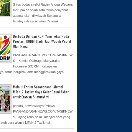
S itus budaya religi Raden Angga Wacana
merupakan salah satu tokoh penyebar
agama Islam di wilayah Sukapura,
tepatnya di Kecamatan Cimerak...
Berbeda Dengan KONI Yang Fokus Pada
Prestasi, KORMI Hadir Jadi Wadah Pegiat
Olah Raga
PANGANDARANNEWS.COM/TASIKNEW
S – Komite Olahraga Masyarakat
Indonesia (KORMI) Kabupaten
ya, terus bergerak aktif menggerakkan gaya ...
Melalui Forum Sosononoan, Alumni
MTsN 2 Tasikmalaya Gelar Reuni Akbar
untuk Eratkan Silaturahmi
penulis, anwarwaluyo/PNews
PANGANDARANNEWS.COM/TASIKNEW
S – Ajang reuni selalu menjadi saat yang
n oleh para alumni MTsN 2 Tasikmal...