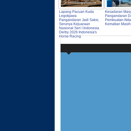
Lapang Pacuan Kuda
Kesadaran Masy
Legokjawa
Pangandaran D
Pangandaran Jadi Saksi,
Pembuatan Akta
Serunya Kejuaraan
Kematian Masi
Nasional Seri I Indonesia
Derby 2026 Indonesia's
Horse Racing