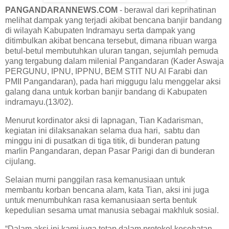
PANGANDARANNEWS.COM
- berawal dari keprihatinan
melihat dampak yang terjadi akibat bencana banjir bandang
di wilayah Kabupaten Indramayu serta dampak yang
ditimbulkan akibat bencana tersebut, dimana ribuan warga
betul-betul membutuhkan uluran tangan, sejumlah pemuda
yang tergabung dalam milenial Pangandaran (Kader Aswaja
PERGUNU, IPNU, IPPNU, BEM STIT NU Al Farabi dan
PMII Pangandaran), pada hari miggugu lalu menggelar aksi
galang dana untuk korban banjir bandang di Kabupaten
indramayu.(13/02).
Menurut kordinator aksi di lapnagan, Tian Kadarisman,
kegiatan ini dilaksanakan selama dua hari, sabtu dan
minggu ini di pusatkan di tiga titik, di bunderan patung
marlin Pangandaran, depan Pasar Parigi dan di bunderan
cijulang.
Selaian murni panggilan rasa kemanusiaan untuk
membantu korban bencana alam, kata Tian, aksi ini juga
untuk menumbuhkan rasa kemanusiaan serta bentuk
kepedulian sesama umat manusia sebagai makhluk sosial.
“Dalam aksi ini kami juga tetap dalam protokol kesehatan,