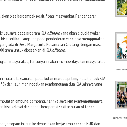
na akan bisa berdampak positif bagi masyarakat Pangandaran.
 khususnya pada program KJA
offshore
yang akan dibudidayakan
at bisa terlibat langsung pada pendederan yang bisa menggunakan
yang ada di Desa Margacinta Kecamatan Cijulang, dengan masa
00 gram untuk dibesarkan di KJA
offshore.
ungkan masyarakat, tentunya ini akan memberdayakan masyarakat
Tasikmala
ah mulai dilaksanakan pada bulan maret-april ini, malah untuk KJA
 97 % dan jauh meninggalkan pembangunan dua KJA lainnya yang
 pembuatan embung, pembangunannya saya kira pembangunannya
pkan bisa selesai dan dapat beroperasi sekitar bulan oktober
dinantika
amet, program ini pun ke depan akan kerjasama dengan KUD dan