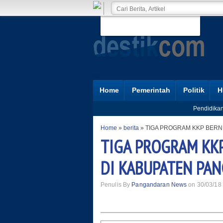
Home
Pemerintah
Politik
H
Pendidika
Home
»
berita
»
TIGA PROGRAM KKP BERNI
TIGA PROGRAM KKP 
DI KABUPATEN PA
Penulis By
Pangandaran News
on 30/03/18 