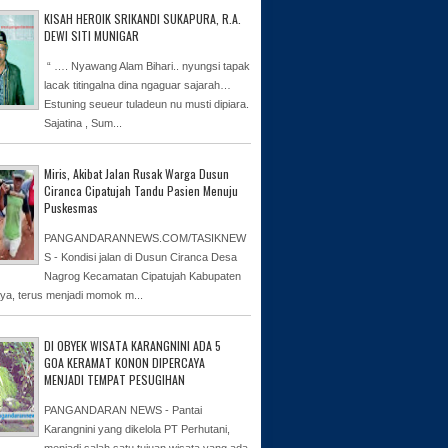
KISAH HEROIK SRIKANDI SUKAPURA, R.A.
DEWI SITI MUNIGAR
“ …. Nyawang Alam Bihari.. nyungsi tapak
lacak titingalna dina ngaguar sajarah…
Estuning seueur tuladeun nu musti dipiara.
Sajatina , Sum...
Miris, Akibat Jalan Rusak Warga Dusun
Ciranca Cipatujah Tandu Pasien Menuju
Puskesmas
PANGANDARANNEWS.COM/TASIKNEW
S - Kondisi jalan di Dusun Ciranca Desa
Nagrog Kecamatan Cipatujah Kabupaten
ya, terus menjadi momok m...
DI OBYEK WISATA KARANGNINI ADA 5
GOA KERAMAT KONON DIPERCAYA
MENJADI TEMPAT PESUGIHAN
PANGANDARAN NEWS - Pantai
Karangnini yang dikelola PT Perhutani,
menjadi salah satu tujuan wisata yang ada