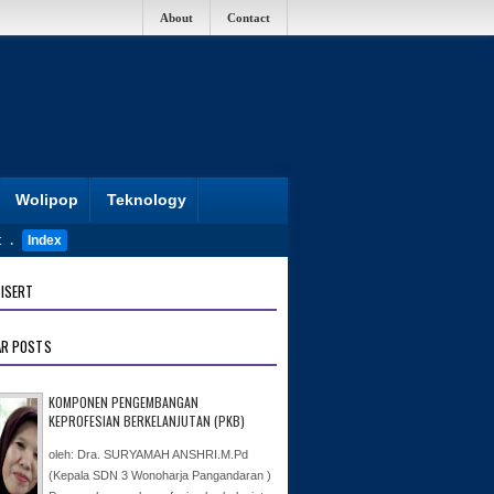
About
Contact
Wolipop
Teknology
t
.
Index
ISERT
AR POSTS
KOMPONEN PENGEMBANGAN
KEPROFESIAN BERKELANJUTAN (PKB)
oleh: Dra. SURYAMAH ANSHRI.M.Pd
(Kepala SDN 3 Wonoharja Pangandaran )