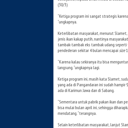
(30/3)
“Ketiga program ini sangat strategis kare
“ungkapnya.
Keterlibatan masyarakat, menurut Slamet,
jenis ikan kakap putih, nantinya masyarak
tambak-tambak eks tambak udang seperti 
pendederan sekitar 4 bulan mencapai
size
1
“Karena kalau sekiranya itu bisa mengunt
langsung. “ungkapnya lagi.
Ketiga program ini, masih kata Slamet, sud
yang ada di Pangandaran ini sudah hampir
ada di Karimun Jawa dan di Sabang.
“Sementara untuk pabrik pakan ikan dan
bisa mulai bulan april ini, sehingga dihara
mendatang. “terangnya.
Selain keterlibatan masyarakat, lanjut Sl