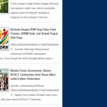
S itus budaya religi Raden Angga Wacana
merupakan salah satu tokoh penyebar
agama Islam di wilayah Sukapura,
tepatnya di Kecamatan Cimerak...
Berbeda Dengan KONI Yang Fokus Pada
Prestasi, KORMI Hadir Jadi Wadah Pegiat
Olah Raga
PANGANDARANNEWS.COM/TASIKNEW
S – Komite Olahraga Masyarakat
Indonesia (KORMI) Kabupaten
ya, terus bergerak aktif menggerakkan gaya ...
Melalui Forum Sosononoan, Alumni
MTsN 2 Tasikmalaya Gelar Reuni Akbar
untuk Eratkan Silaturahmi
penulis, anwarwaluyo/PNews
PANGANDARANNEWS.COM/TASIKNEW
S – Ajang reuni selalu menjadi saat yang
n oleh para alumni MTsN 2 Tasikmal...