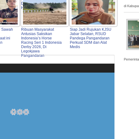
Derby 2026 Indonesia's
di Kabupa
Horse Racing
n Sawah
Ribuan Masyarakat
Siap Jadi Rujukan KJSU
Antusias Saksikan
Jabar Selatan, RSUD
at ini
Indonesia’s Horse
Pandega Pangandaran
an
Racing Seri 1 Indonesia
Perkuat SDM dan Alat
Derby 2026, Di
Medis
Legokjawa
Pangandaran
Pemerinta