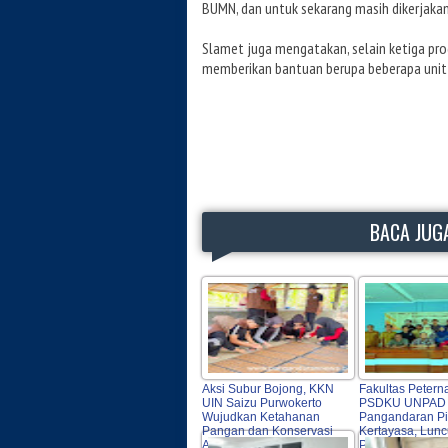
BUMN, dan untuk sekarang masih dikerjakan 
Slamet juga mengatakan, selain ketiga pr
memberikan bantuan berupa beberapa unit 
BACA JUGA
Aksi Subur Bojong, KKN
Fakultas Petern
UIN Saizu Purwokerto
PSDKU UNPAD
Wujudkan Ketahanan
Pangandaran Pi
Pangan dan Konservasi
Kertayasa, Lun
Air Di Pangandaran
Program Penda