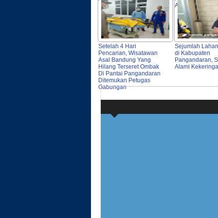
Agrokompleks
Setelah 4 Hari
Sejumlah Laha
Pencarian, Wisatawan
di Kabupaten
Asal Bandung Yang
Pangandaran, Sa
Hilang Terseret Ombak
Alami Kekering
Di Pantai Pangandaran
Ditemukan Petugas
Gabungan