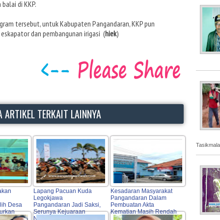
balai di KKP.
ogram tersebut, untuk Kabupaten Pangandaran, KKP pun
eskapator dan pembangunan irigasi (
hiek
)
 ARTIKEL TERKAIT LAINNYA
Tasikmala
akan
Lapang Pacuan Kuda
Kesadaran Masyarakat
Legokjawa
Pangandaran Dalam
lih Desa
Pangandaran Jadi Saksi,
Pembuatan Akta
curkan
Serunya Kejuaraan
Kematian Masih Rendah
mpingan
Nasional Seri I Indonesia