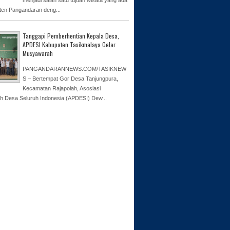
ten Pangandaran deng...
Tanggapi Pemberhentian Kepala Desa,
APDESI Kabupaten Tasikmalaya Gelar
Musyawarah
PANGANDARANNEWS.COM/TASIKNEW
S – Bertempat Gor Desa Tanjungpura,
Kecamatan Rajapolah, Asosiasi
h Desa Seluruh Indonesia (APDESI) Dew...