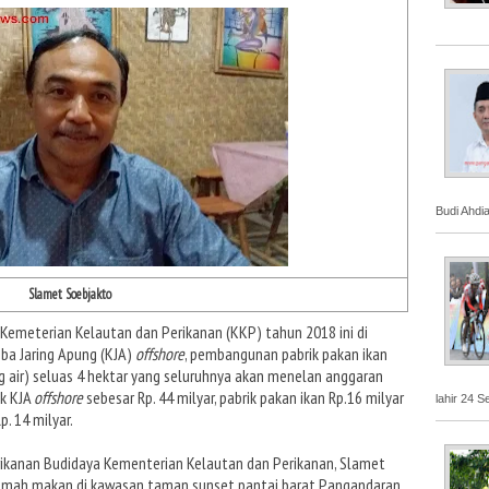
Budi Ahdi
Slamet Soebjakto
Kemeterian Kelautan dan Perikanan (KKP) tahun 2018 ini di
ba Jaring Apung (KJA)
offshore
, pembangunan pabrik pakan ikan
ir) seluas 4 hektar yang seluruhnya akan menelan anggaran
uk KJA
offshore
sebesar Rp. 44 milyar, pabrik pakan ikan Rp.16 milyar
lahir 24 S
 14 milyar.
rikanan Budidaya Kementerian Kelautan dan Perikanan, Slamet
rumah makan di kawasan taman sunset pantai barat Pangandaran.