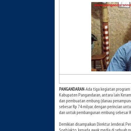
PANGANDARAN
-Ada tiga kegiatan program 
Kabupaten Pangandaran, antara lain Keram
dan pembuatan embung (danau penampung a
sebesar Rp 74 milyar, dengan perincian unt
dan untuk pembangunan embung sebesar Rp.
Demikian disampaikan Direktur Jenderal Pe
Soebjakto, kepada awak media di sebuah 