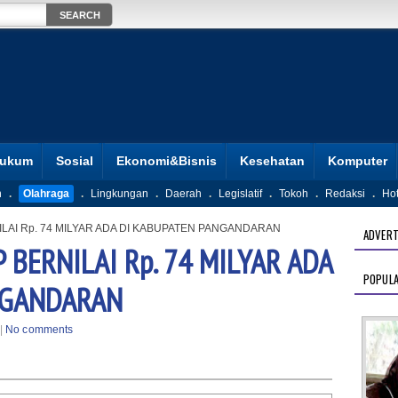
ukum
Sosial
Ekonomi&Bisnis
Kesehatan
Komputer
n
.
Olahraga
.
Lingkungan
.
Daerah
.
Legislatif
.
Tokoh
.
Redaksi
.
Ho
LAI Rp. 74 MILYAR ADA DI KABUPATEN PANGANDARAN
ADVERT
BERNILAI Rp. 74 MILYAR ADA
POPUL
NGANDARAN
|
No comments