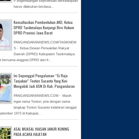
P engembangan keprofesian berkelanjutan
harus dilakukan berdasa...
Konsultasikan Pembentukan AKD, Ketua
DPRD Tasikmalaya Kunjungi Biro Hukum
DPRD Provinsi Jawa Barat
PANGANDARANNEWS.COM/TASIKNEW
S - Ketua Dewan Perwakilan Rakyat
Daerah (DPRD) Kabupaten Tasikmalaya
at bersama anggota DPRD dari fr...
Ini Sepenggal Pengalaman “Si Raja
Tanjakan” Tonton Susanto Yang Kini
Mengabdi Jadi ASN Di Kab. Pangandaran
PANGANDARANNEWS.COM - Masih
ingat nama Tonton, pria dengan nama
langkap Tonton Susanto kelahiran tanggal
eptember 1973 di Kabupat...
ASAL MUASAL HIASAN JANUR KUNING
PADA ACARA HAJATAN