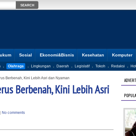
ukum
Sosial
Ekonomi&Bisnis
Kesehatan
Komputer
n
.
Olahraga
.
Lingkungan
.
Daerah
.
Legislatif
.
Tokoh
.
Redaksi
.
Ho
us Berbenah, Kini Lebih Asri dan Nyaman
ADVERT
us Berbenah, Kini Lebih Asri
POPUL
|
No comments