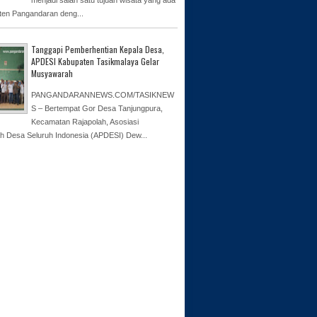
ten Pangandaran deng...
Tanggapi Pemberhentian Kepala Desa,
APDESI Kabupaten Tasikmalaya Gelar
Musyawarah
PANGANDARANNEWS.COM/TASIKNEW
S – Bertempat Gor Desa Tanjungpura,
Kecamatan Rajapolah, Asosiasi
h Desa Seluruh Indonesia (APDESI) Dew...