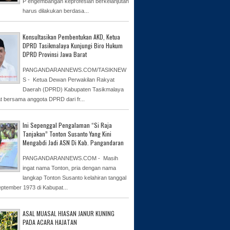
P engembangan keprofesian berkelanjutan
harus dilakukan berdasa...
Konsultasikan Pembentukan AKD, Ketua
DPRD Tasikmalaya Kunjungi Biro Hukum
DPRD Provinsi Jawa Barat
PANGANDARANNEWS.COM/TASIKNEW
S - Ketua Dewan Perwakilan Rakyat
Daerah (DPRD) Kabupaten Tasikmalaya
at bersama anggota DPRD dari fr...
Ini Sepenggal Pengalaman “Si Raja
Tanjakan” Tonton Susanto Yang Kini
Mengabdi Jadi ASN Di Kab. Pangandaran
PANGANDARANNEWS.COM - Masih
ingat nama Tonton, pria dengan nama
langkap Tonton Susanto kelahiran tanggal
eptember 1973 di Kabupat...
ASAL MUASAL HIASAN JANUR KUNING
PADA ACARA HAJATAN