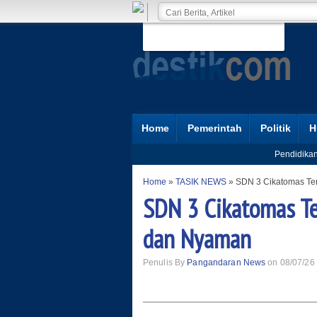
Home
Pemerintah
Politik
H
Pendidika
Home
»
TASIK NEWS
»
SDN 3 Cikatomas Ter
SDN 3 Cikatomas Ter
dan Nyaman
Penulis By
Pangandaran News
on 08/07/26 