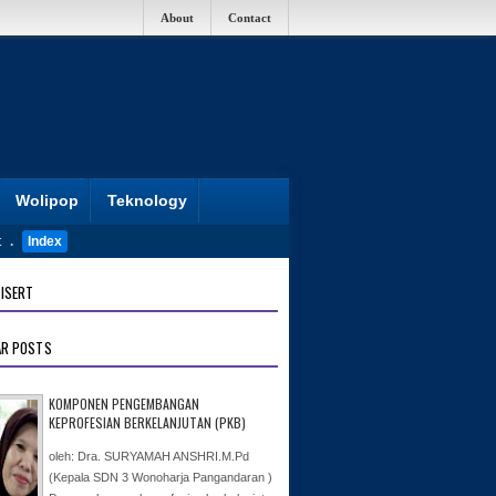
About
Contact
Wolipop
Teknology
t
.
Index
ISERT
AR POSTS
KOMPONEN PENGEMBANGAN
KEPROFESIAN BERKELANJUTAN (PKB)
oleh: Dra. SURYAMAH ANSHRI.M.Pd
(Kepala SDN 3 Wonoharja Pangandaran )