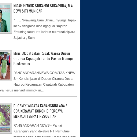
KISAH HEROIK SRIKANDI SUKAPURA, R.A.
DEWI SITI MUNIGAR
“ …. Nyawang Alam Bihari.. nyungsi tapak
lacak titingalna dina ngaguar sajarah…
Estuning seueur tuladeun nu musti dipiara.
Sajatina , Sum...
Miris, Akibat Jalan Rusak Warga Dusun
Ciranca Cipatujah Tandu Pasien Menuju
Puskesmas
PANGANDARANNEWS.COM/TASIKNEW
S - Kondisi jalan di Dusun Ciranca Desa
Nagrog Kecamatan Cipatujah Kabupaten
ya, terus menjadi momok m...
DI OBYEK WISATA KARANGNINI ADA 5
GOA KERAMAT KONON DIPERCAYA
MENJADI TEMPAT PESUGIHAN
PANGANDARAN NEWS - Pantai
Karangnini yang dikelola PT Perhutani,
menjadi salah satu tujuan wisata yang ada