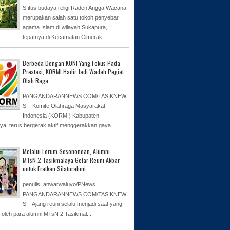
S itus budaya religi Raden Angga Wacana
merupakan salah satu tokoh penyebar
agama Islam di wilayah Sukapura,
tepatnya di Kecamatan Cimerak...
Berbeda Dengan KONI Yang Fokus Pada
Prestasi, KORMI Hadir Jadi Wadah Pegiat
Olah Raga
PANGANDARANNEWS.COM/TASIKNEW
S – Komite Olahraga Masyarakat
Indonesia (KORMI) Kabupaten
ya, terus bergerak aktif menggerakkan gaya ...
Melalui Forum Sosononoan, Alumni
MTsN 2 Tasikmalaya Gelar Reuni Akbar
untuk Eratkan Silaturahmi
penulis, anwarwaluyo/PNews
PANGANDARANNEWS.COM/TASIKNEW
S – Ajang reuni selalu menjadi saat yang
n oleh para alumni MTsN 2 Tasikmal...