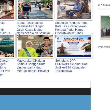
di Kabupa
Kota
Bupati Tasikmalaya
Sejumlah Petugas Parkir
Realisasikan Slogan
Kota Tasik Pertanyakan,
kir
Jalan Kasep Mulus
Kenapa Parkir Harus
Ke UPTD
Ngaleser, Salah Satunya
Diserahkan ke Pihak
Jalan Sukamantri–
Ketiga?
Pagerageung
Pemerinta
Daerah
Masyarakat Cikalong
Sekretaris DPP
ngen
Sambut Bangga Duta
FORWAPI, Selamat Hari
long
Lingkungan Hidup,
Jadi ke-394 Kabupaten
Di Even
Menuju Tingkat Provinsi
Tasikmalaya
ngan