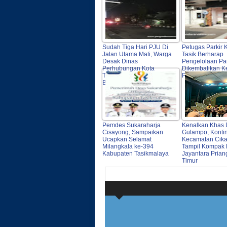
Sudah Tiga Hari PJU Di
Petugas Parkir 
Jalan Utama Mati, Warga
Tasik Berharap
Desak Dinas
Pengelolaan Par
Perhubungan Kota
Dikembalikan 
Tasikmalaya Segera
Parkir Dishub
Bertindak
Pemdes Sukaraharja
Kenalkan Khas 
Cisayong, Sampaikan
Gulampo, Konti
Ucapkan Selamat
Kecamatan Cika
Milangkala ke-394
Tampil Kompak 
Kabupaten Tasikmalaya
Jayantara Pria
Timur