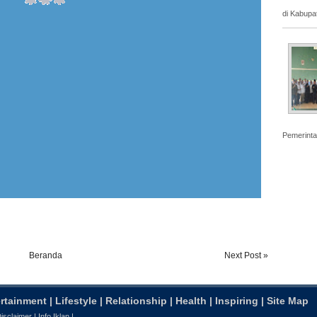
di Kabupa
Pemerinta
Beranda
Next Post »
rtainment
|
Lifestyle
|
Relationship
|
Health
|
Inspiring
|
Site Map
isclaimer
|
Info Iklan
|