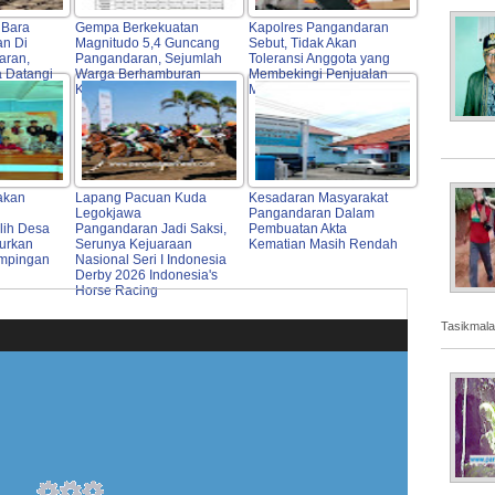
 Bara
Gempa Berkekuatan
Kapolres Pangandaran
an Di
Magnitudo 5,4 Guncang
Sebut, Tidak Akan
aran,
Pangandaran, Sejumlah
Toleransi Anggota yang
 Datangi
Warga Berhamburan
Membekingi Penjualan
Keluar Rumah
Miras
akan
Lapang Pacuan Kuda
Kesadaran Masyarakat
Legokjawa
Pangandaran Dalam
lih Desa
Pangandaran Jadi Saksi,
Pembuatan Akta
curkan
Serunya Kejuaraan
Kematian Masih Rendah
mpingan
Nasional Seri I Indonesia
Derby 2026 Indonesia's
Horse Racing
Tasikmala