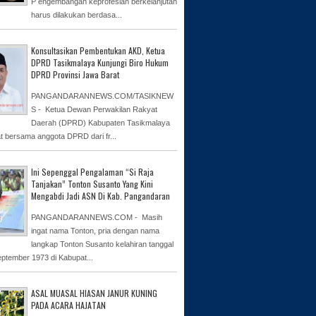
P engembangan keprofesian berkelanjutan
harus dilakukan berdasa...
Konsultasikan Pembentukan AKD, Ketua
DPRD Tasikmalaya Kunjungi Biro Hukum
DPRD Provinsi Jawa Barat
PANGANDARANNEWS.COM/TASIKNEW
S - Ketua Dewan Perwakilan Rakyat
Daerah (DPRD) Kabupaten Tasikmalaya
at bersama anggota DPRD dari fr...
Ini Sepenggal Pengalaman “Si Raja
Tanjakan” Tonton Susanto Yang Kini
Mengabdi Jadi ASN Di Kab. Pangandaran
PANGANDARANNEWS.COM - Masih
ingat nama Tonton, pria dengan nama
langkap Tonton Susanto kelahiran tanggal
eptember 1973 di Kabupat...
ASAL MUASAL HIASAN JANUR KUNING
PADA ACARA HAJATAN