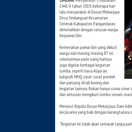
CIMERAK
-Menyambut 1 muharam
1441 H tahun 2019, beberapa hari
lalu masyarakat di Dusun Mekarjaya
Desa Sindangsari Kecamatan
Cimerak Kabupaten Pangandaran,
dimeriahkan dengan ratusan warga
berpawai lilin.
Kemeriahan pawai lilin yang diikuti
warga dari masing-masing RT ini,
sebelumnya pada siang harinya
juga digelar berbagai kegiatan
lomba, seperti baca Alqur’an,
kaligrafi, MHQ surat-surat pendek
dan panjang, kitab kuning dan
kegiatan lainnya. Bukan hanya siswa-siswi 
dan antusias mengikuti lomba senam, masi
Menurut Kepala Dusun Mekarjaya, Dani Adiwi
kerjasama yang baik dengan karangtaruna 
“Kegiatan ini tidak akan semarak tanpa part