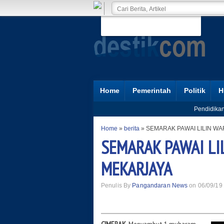
Home
Pemerintah
Politik
H
Pendidika
Home
»
berita
»
SEMARAK PAWAI LILIN W
SEMARAK PAWAI L
MEKARJAYA
Penulis By
Pangandaran News
on 06/09/19 