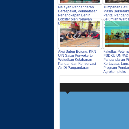
Nelayan Pangandaran
Tumpahan Batu
Bersepakat, Pembatasan
Masih Berserak
Penangkapan Benih
Pantai Pangand
Lobster oleh Nelayan
Sejumlah Warga
Luar Daerah
Lokasi Dan
Memungutinya
Aksi Subur Bojong, KKN
Fakultas Petern
UIN Saizu Purwokerto
PSDKU UNPAD
Wujudkan Ketahanan
Pangandaran Pi
Pangan dan Konservasi
Kertayasa, Lun
Air Di Pangandaran
Program Penda
Agrokompleks