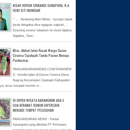
KISAH HEROIK SRIKANDI SUKAPURA, R.A.
DEWI SITI MUNIGAR
“ …. Nyawang Alam Bihari.. nyungsi tapak
lacak titingalna dina ngaguar sajarah…
Estuning seueur tuladeun nu musti dipiara.
Sajatina , Sum...
Miris, Akibat Jalan Rusak Warga Dusun
Ciranca Cipatujah Tandu Pasien Menuju
Puskesmas
PANGANDARANNEWS.COM/TASIKNEW
S - Kondisi jalan di Dusun Ciranca Desa
Nagrog Kecamatan Cipatujah Kabupaten
ya, terus menjadi momok m...
DI OBYEK WISATA KARANGNINI ADA 5
GOA KERAMAT KONON DIPERCAYA
MENJADI TEMPAT PESUGIHAN
PANGANDARAN NEWS - Pantai
Karangnini yang dikelola PT Perhutani,
menjadi salah satu tujuan wisata yang ada