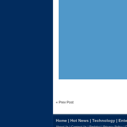
« Prev Post
Home
|
Hot News
|
Technology
|
Ente
About Us
|
Contact Us
|
Redaksi
|
Privacy Policy
|
D