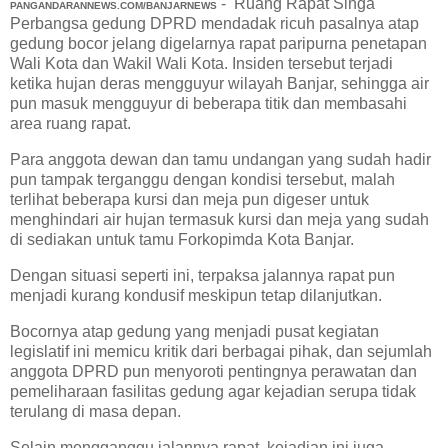
- Ruang Rapat Singa
PANGANDARANNEWS.COM/BANJARNEWS
Perbangsa gedung DPRD mendadak ricuh pasalnya atap
gedung bocor jelang digelarnya rapat paripurna penetapan
Wali Kota dan Wakil Wali Kota. Insiden tersebut terjadi
ketika hujan deras mengguyur wilayah Banjar, sehingga air
pun masuk mengguyur di beberapa titik dan membasahi
area ruang rapat.
Para anggota dewan dan tamu undangan yang sudah hadir
pun tampak terganggu dengan kondisi tersebut, malah
terlihat beberapa kursi dan meja pun digeser untuk
menghindari air hujan termasuk kursi dan meja yang sudah
di sediakan untuk tamu Forkopimda Kota Banjar.
Dengan situasi seperti ini, terpaksa jalannya rapat pun
menjadi kurang kondusif meskipun tetap dilanjutkan.
Bocornya atap gedung yang menjadi pusat kegiatan
legislatif ini memicu kritik dari berbagai pihak, dan sejumlah
anggota DPRD pun menyoroti pentingnya perawatan dan
pemeliharaan fasilitas gedung agar kejadian serupa tidak
terulang di masa depan.
Selain mengganggu jalannya rapat, kejadian ini juga