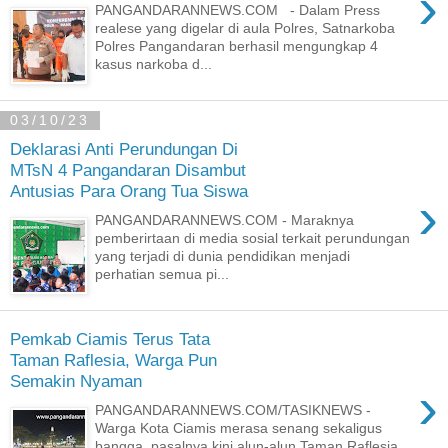
›
PANGANDARANNEWS.COM - Dalam Press
realese yang digelar di aula Polres, Satnarkoba
Polres Pangandaran berhasil mengungkap 4
kasus narkoba d...
03/10/23
Deklarasi Anti Perundungan Di
MTsN 4 Pangandaran Disambut
Antusias Para Orang Tua Siswa
›
PANGANDARANNEWS.COM - Maraknya
pemberirtaan di media sosial terkait perundungan
yang terjadi di dunia pendidikan menjadi
perhatian semua pi...
Pemkab Ciamis Terus Tata
Taman Raflesia, Warga Pun
Semakin Nyaman
›
PANGANDARANNEWS.COM/TASIKNEWS -
Warga Kota Ciamis merasa senang sekaligus
bangga, pasalnya kini alun-alun Taman Raflesia